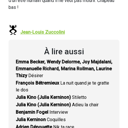
d’un être humain quand il ne veut pas mourir. Chapeau
bas !
Jean-Louis Zuccolini
À lire aussi
Emma Becker, Wendy Delorme, Joy Majdalani,
Emmanuelle Richard, Marina Rollman, Laurine
Thizy
Désirer
François Bétremieux
La nuit quand je te gratte
le dos
Julia Kino (Julia Kerninon)
Stiletto
Julia Kino (Julia Kerninon)
Adieu la chair
Benjamin Fogel
Interview
Julia Kerninon
Coquilles
Adrien Dénouette
Nik ta race