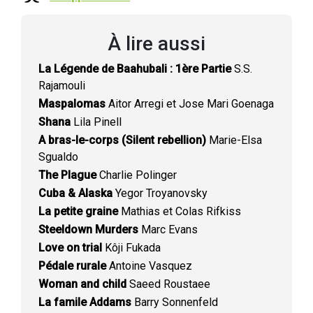
À lire aussi
La Légende de Baahubali : 1ère Partie
S.S.
Rajamouli
Maspalomas
Aitor Arregi et Jose Mari Goenaga
Shana
Lila Pinell
A bras-le-corps (Silent rebellion)
Marie-Elsa
Sgualdo
The Plague
Charlie Polinger
Cuba & Alaska
Yegor Troyanovsky
La petite graine
Mathias et Colas Rifkiss
Steeldown Murders
Marc Evans
Love on trial
Kôji Fukada
Pédale rurale
Antoine Vasquez
Woman and child
Saeed Roustaee
La famile Addams
Barry Sonnenfeld