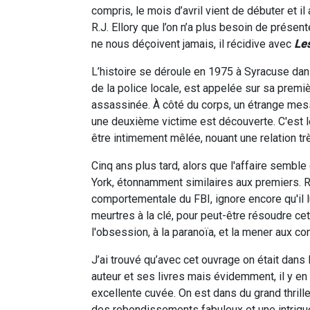
compris, le mois d’avril vient de débuter et
R.J. Ellory que l’on n’a plus besoin de présen
ne nous déçoivent jamais, il récidive avec
Les
L’histoire se déroule en 1975 à Syracuse dan
de la police locale, est appelée sur sa premiè
assassinée. À côté du corps, un étrange mes
une deuxième victime est découverte. C'est l
être intimement mêlée, nouant une relation tr
Cinq ans plus tard, alors que l'affaire semb
York, étonnamment similaires aux premiers. Rac
comportementale du FBI, ignore encore qu'il 
meurtres à la clé, pour peut-être résoudre cet
l'obsession, à la paranoïa, et la mener aux con
J’ai trouvé qu’avec cet ouvrage on était dans 
auteur et ses livres mais évidemment, il y en
excellente cuvée. On est dans du grand thril
des rebondissements fabuleux et une intrigue