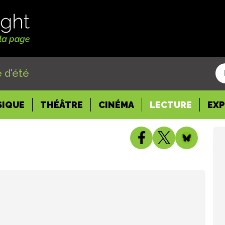
 d'été
SIQUE
THÉÂTRE
CINÉMA
LECTURE
EX