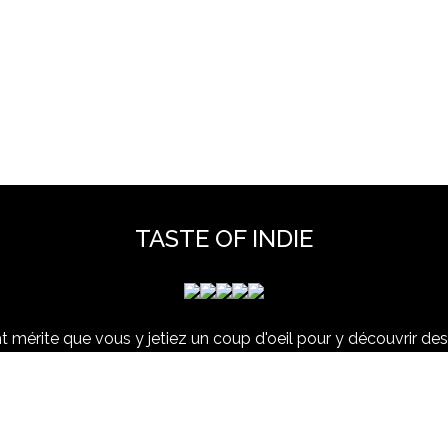
TASTE OF INDIE
 mérite que vous y jetiez un coup d'oeil pour y découvrir des 
et hors scène, déjà vues dans nos colonnes ou pas ...
www.tasteofindie.com