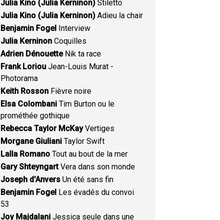
Julia Kino (Julia Kerninon)
Stiletto
Julia Kino (Julia Kerninon)
Adieu la chair
Benjamin Fogel
Interview
Julia Kerninon
Coquilles
Adrien Dénouette
Nik ta race
Frank Loriou
Jean-Louis Murat -
Photorama
Keith Rosson
Fièvre noire
Elsa Colombani
Tim Burton ou le
prométhée gothique
Rebecca Taylor McKay
Vertiges
Morgane Giuliani
Taylor Swift
Lalla Romano
Tout au bout de la mer
Gary Shteyngart
Vera dans son monde
Joseph d'Anvers
Un été sans fin
Benjamin Fogel
Les évadés du convoi
53
Joy Majdalani
Jessica seule dans une