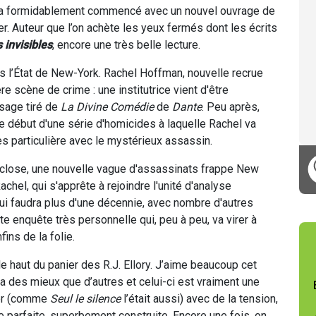
 il a formidablement commencé avec un nouvel ouvrage de
ter. Auteur que l’on achète les yeux fermés dont les écrits
 invisibles
, encore une très belle lecture.
s l’État de New-York. Rachel Hoffman, nouvelle recrue
re scène de crime : une institutrice vient d'être
sage tiré de
La Divine Comédie
de
Dante
. Peu après,
e début d'une série d'homicides à laquelle Rachel va
ès particulière avec le mystérieux assassin.
le close, une nouvelle vague d'assassinats frappe New
hel, qui s'apprête à rejoindre l'unité d'analyse
lui faudra plus d'une décennie, avec nombre d'autres
te enquête très personnelle qui, peu à peu, va virer à
fins de la folie.
le haut du panier des R.J. Ellory. J’aime beaucoup cet
 a des mieux que d’autres et celui-ci est vraiment une
ler (comme
Seul le silence
l’était aussi) avec de la tension,
 parfaite, superbement construite. Encore une fois, on