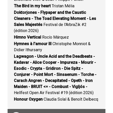
The Bird in my heart
Tristan Mélia
Doktorjones - Flypaper and the Caustic
Cleaners - The Toad Elevating Moment - Les
Sales Majestés
Festival de l'ArbraZik #2
(édition 2026)
Himno Vertical
Rocío Márquez
Hymnes à l'amour III
Christophe Monniot &
Didier Ithursarry
Lagwagon - Uncle Acid and the Deadbeats -
Kadavar - Alice Cooper - Impureza - Mourir -
Esodic - Crypta - Gridiron - Die Spitz -
Conjurer - Point Mort - Sinsaenum - Torche -
Carach Angren - Decapitated - Opeth - Iron
Maiden - BRUIT <= - Combust - Vigljós -
Hellfest Open Air Festival #19 (édition 2026)
Honour Oxygen
Claudia Solal & Benoît Delbecq