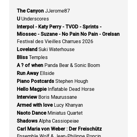
The Canyon
JJerome87
U
Underscores
Interpol - Katy Perry - TVOD - Sprints -
Miossec - Suzane - No Pain No Pain - Orelsan
Festival des Vieilles Charrues 2026
Loveland
Suki Waterhouse
Bliss
Temples
A ? of when
Panda Bear & Sonic Boom
Run Away
Ellside
Piano Postcards
Stephen Hough
Hello Magpie
Inflatable Dead Horse
Interview
Boris Maurussane
Armed with love
Lucy Khanyan
Naoto Dance
Miniatus Quartet
Shadows
Alpha Cassiopeiae
Carl Maria von Weber : Der Freischütz
Ensemble Wolf & Jean-Philippe Poncin