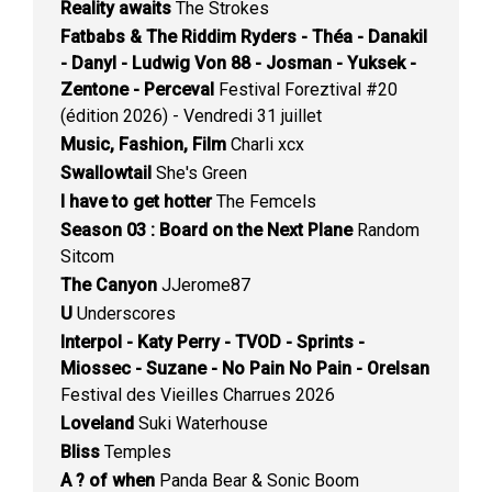
Reality awaits
The Strokes
Fatbabs & The Riddim Ryders - Théa - Danakil
- Danyl - Ludwig Von 88 - Josman - Yuksek -
Zentone - Perceval
Festival Foreztival #20
(édition 2026) - Vendredi 31 juillet
Music, Fashion, Film
Charli xcx
Swallowtail
She's Green
I have to get hotter
The Femcels
Season 03 : Board on the Next Plane
Random
Sitcom
The Canyon
JJerome87
U
Underscores
Interpol - Katy Perry - TVOD - Sprints -
Miossec - Suzane - No Pain No Pain - Orelsan
Festival des Vieilles Charrues 2026
Loveland
Suki Waterhouse
Bliss
Temples
A ? of when
Panda Bear & Sonic Boom