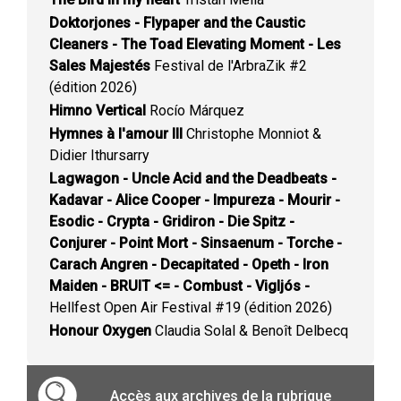
Doktorjones - Flypaper and the Caustic
Cleaners - The Toad Elevating Moment - Les
Sales Majestés
Festival de l'ArbraZik #2
(édition 2026)
Himno Vertical
Rocío Márquez
Hymnes à l'amour III
Christophe Monniot &
Didier Ithursarry
Lagwagon - Uncle Acid and the Deadbeats -
Kadavar - Alice Cooper - Impureza - Mourir -
Esodic - Crypta - Gridiron - Die Spitz -
Conjurer - Point Mort - Sinsaenum - Torche -
Carach Angren - Decapitated - Opeth - Iron
Maiden - BRUIT <= - Combust - Vigljós -
Hellfest Open Air Festival #19 (édition 2026)
Honour Oxygen
Claudia Solal & Benoît Delbecq
Accès aux archives de la rubrique