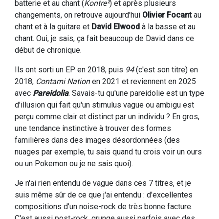
batterie et au chant (
Kontre²
) et après plusieurs
changements, on retrouve aujourd'hui
Olivier Focant
au
chant et à la guitare et
David Elwood
à la basse et au
chant. Oui, je sais, ça fait beaucoup de David dans ce
début de chronique.
Ils ont sorti un EP en 2018, puis
94
(c'est son titre) en
2018,
Contami Nation
en 2021 et reviennent en 2025
avec
Pareidolia
. Savais-tu qu'une pareidolie est un type
d'illusion qui fait qu'un stimulus vague ou ambigu est
perçu comme clair et distinct par un individu ? En gros,
une tendance instinctive à trouver des formes
familières dans des images désordonnées (des
nuages par exemple, tu sais quand tu crois voir un ours
ou un Pokemon ou je ne sais quoi).
Je n'ai rien entendu de vague dans ces 7 titres, et je
suis même sûr de ce que j'ai entendu : d'excellentes
compositions d'un noise-rock de très bonne facture.
C'est aussi post-rock, grunge aussi parfois avec des