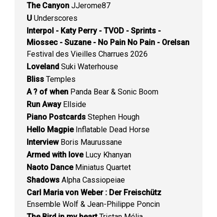
The Canyon
JJerome87
U
Underscores
Interpol - Katy Perry - TVOD - Sprints -
Miossec - Suzane - No Pain No Pain - Orelsan
Festival des Vieilles Charrues 2026
Loveland
Suki Waterhouse
Bliss
Temples
A ? of when
Panda Bear & Sonic Boom
Run Away
Ellside
Piano Postcards
Stephen Hough
Hello Magpie
Inflatable Dead Horse
Interview
Boris Maurussane
Armed with love
Lucy Khanyan
Naoto Dance
Miniatus Quartet
Shadows
Alpha Cassiopeiae
Carl Maria von Weber : Der Freischütz
Ensemble Wolf & Jean-Philippe Poncin
The Bird in my heart
Tristan Mélia