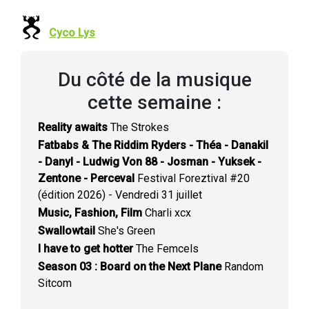
Cyco Lys
Du côté de la musique
cette semaine :
Reality awaits
The Strokes
Fatbabs & The Riddim Ryders - Théa - Danakil
- Danyl - Ludwig Von 88 - Josman - Yuksek -
Zentone - Perceval
Festival Foreztival #20
(édition 2026) - Vendredi 31 juillet
Music, Fashion, Film
Charli xcx
Swallowtail
She's Green
I have to get hotter
The Femcels
Season 03 : Board on the Next Plane
Random
Sitcom