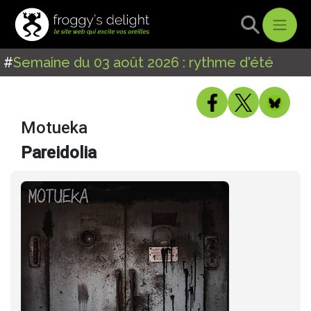
#
Semaine du 03 août 2026 : rythme d'été
Motueka
Pareidolia