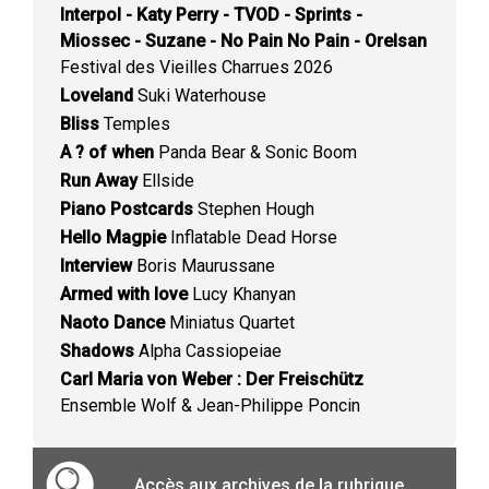
Interpol - Katy Perry - TVOD - Sprints -
Miossec - Suzane - No Pain No Pain - Orelsan
Festival des Vieilles Charrues 2026
Loveland
Suki Waterhouse
Bliss
Temples
A ? of when
Panda Bear & Sonic Boom
Run Away
Ellside
Piano Postcards
Stephen Hough
Hello Magpie
Inflatable Dead Horse
Interview
Boris Maurussane
Armed with love
Lucy Khanyan
Naoto Dance
Miniatus Quartet
Shadows
Alpha Cassiopeiae
Carl Maria von Weber : Der Freischütz
Ensemble Wolf & Jean-Philippe Poncin
Accès aux archives de la rubrique