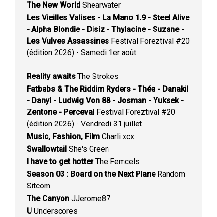
The New World
Shearwater
Les Vieilles Valises - La Mano 1.9 - Steel Alive
- Alpha Blondie - Disiz - Thylacine - Suzane -
Les Vulves Assassines
Festival Foreztival #20
(édition 2026) - Samedi 1er août
Reality awaits
The Strokes
Fatbabs & The Riddim Ryders - Théa - Danakil
- Danyl - Ludwig Von 88 - Josman - Yuksek -
Zentone - Perceval
Festival Foreztival #20
(édition 2026) - Vendredi 31 juillet
Music, Fashion, Film
Charli xcx
Swallowtail
She's Green
I have to get hotter
The Femcels
Season 03 : Board on the Next Plane
Random
Sitcom
The Canyon
JJerome87
U
Underscores