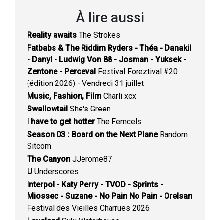
À lire aussi
Reality awaits
The Strokes
Fatbabs & The Riddim Ryders - Théa - Danakil
- Danyl - Ludwig Von 88 - Josman - Yuksek -
Zentone - Perceval
Festival Foreztival #20
(édition 2026) - Vendredi 31 juillet
Music, Fashion, Film
Charli xcx
Swallowtail
She's Green
I have to get hotter
The Femcels
Season 03 : Board on the Next Plane
Random
Sitcom
The Canyon
JJerome87
U
Underscores
Interpol - Katy Perry - TVOD - Sprints -
Miossec - Suzane - No Pain No Pain - Orelsan
Festival des Vieilles Charrues 2026