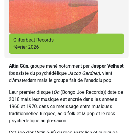
Glitterbeat Records
février 2026
Altin Gün
, groupe mené notamment par
Jasper Velhust
(bassiste du psychédélique
Jacco Gardner
), vient
d’Amsterdam mais le groupe fait de l’anadolu pop.
Leur premier disque (
On
(Bongo Joe Records)) date de
2018 mais leur musique est ancrée dans les années
1960 et 1970, dans ce métissage entre musiques
traditionnelles turques, acid folk et la pop et le rock
psychédélique anglo-saxon.
Cet âge d’or (Altin Gün) du rock anatolien et quelques