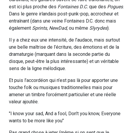
est ici plus proche des
Fontaines D.C.
que des
Pogues
.
Dans le genre irlandais post-punk-pop, accrocheur et
entraînant (dans une veine Fontaines D.C. donc mais
également
Sprints
,
NewDad
, ou même
Slyrydes
).
Il y a chez eux une intensité, de l’audace, mais surtout
une belle maîtrise de l’écriture, des émotions et de la
dramaturgie (marquant dans la seconde partie du
disque, peut-être la plus intéressante) et un véritable
sens de la ligne mélodique.
Et puis l’accordéon qui n’est pas là pour apporter une
touche folk ou musiques traditionnelles mais pour
amener un timbre forcément particulier et une réelle
valeur ajoutée.
"I know your sad, And a fool, Don't you know, Everyone
wants to be more like you"
Pas grand chose à jeter (même si on sent que le