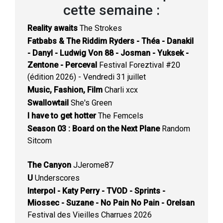
cette semaine :
Reality awaits
The Strokes
Fatbabs & The Riddim Ryders - Théa - Danakil
- Danyl - Ludwig Von 88 - Josman - Yuksek -
Zentone - Perceval
Festival Foreztival #20
(édition 2026) - Vendredi 31 juillet
Music, Fashion, Film
Charli xcx
Swallowtail
She's Green
I have to get hotter
The Femcels
Season 03 : Board on the Next Plane
Random
Sitcom
The Canyon
JJerome87
U
Underscores
Interpol - Katy Perry - TVOD - Sprints -
Miossec - Suzane - No Pain No Pain - Orelsan
Festival des Vieilles Charrues 2026