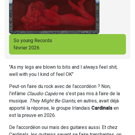
So young Records
février 2026
"As my legs are blown to bits and I always feel shit,
well with you I kind of feel OK"
Peut-on faire du rock avec de l’accordéon ? Non,
l’infâme
Claudio Capéo
ne s’est pas mis à faire de la
musique.
They Might Be Giants
, en autres, avait déjà
apporté la réponse, le groupe Irlandais
Cardinals
en
est la preuve en 2026.
De l’accordéon oui mais des guitares aussi. Et chez
Cardinals, les guitares savent se faire tranchantes, on