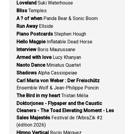
Loveland
Suki Waterhouse
Bliss
Temples
A ? of when
Panda Bear & Sonic Boom
Run Away
Ellside
Piano Postcards
Stephen Hough
Hello Magpie
Inflatable Dead Horse
Interview
Boris Maurussane
Armed with love
Lucy Khanyan
Naoto Dance
Miniatus Quartet
Shadows
Alpha Cassiopeiae
Carl Maria von Weber : Der Freischütz
Ensemble Wolf & Jean-Philippe Poncin
The Bird in my heart
Tristan Mélia
Doktorjones - Flypaper and the Caustic
Cleaners - The Toad Elevating Moment - Les
Sales Majestés
Festival de l'ArbraZik #2
(édition 2026)
Himno Vertical
Rocío Márquez