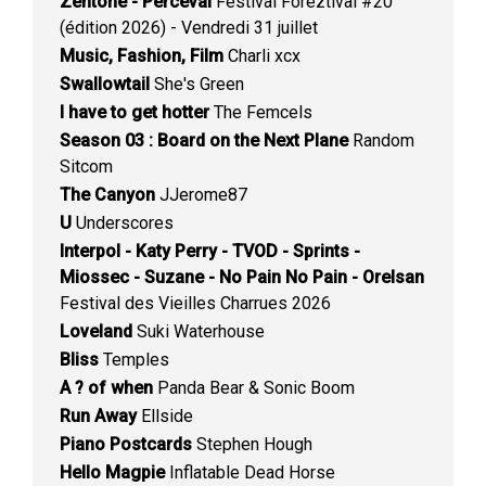
Zentone - Perceval
Festival Foreztival #20
(édition 2026) - Vendredi 31 juillet
Music, Fashion, Film
Charli xcx
Swallowtail
She's Green
I have to get hotter
The Femcels
Season 03 : Board on the Next Plane
Random
Sitcom
The Canyon
JJerome87
U
Underscores
Interpol - Katy Perry - TVOD - Sprints -
Miossec - Suzane - No Pain No Pain - Orelsan
Festival des Vieilles Charrues 2026
Loveland
Suki Waterhouse
Bliss
Temples
A ? of when
Panda Bear & Sonic Boom
Run Away
Ellside
Piano Postcards
Stephen Hough
Hello Magpie
Inflatable Dead Horse