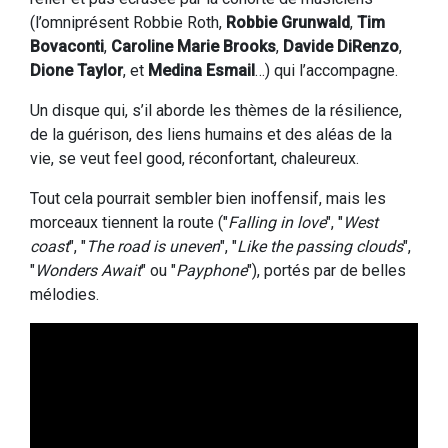
(l’omniprésent Robbie Roth,
Robbie Grunwald
,
Tim
Bovaconti
,
Caroline Marie Brooks
,
Davide DiRenzo
,
Dione Taylor
, et
Medina Esmail
…) qui l’accompagne.
Un disque qui, s’il aborde les thèmes de la résilience,
de la guérison, des liens humains et des aléas de la
vie, se veut feel good, réconfortant, chaleureux.
Tout cela pourrait sembler bien inoffensif, mais les
morceaux tiennent la route ("
Falling in love
", "
West
coast
", "
The road is uneven
", "
Like the passing clouds
",
"
Wonders Await
" ou "
Payphone
"), portés par de belles
mélodies.