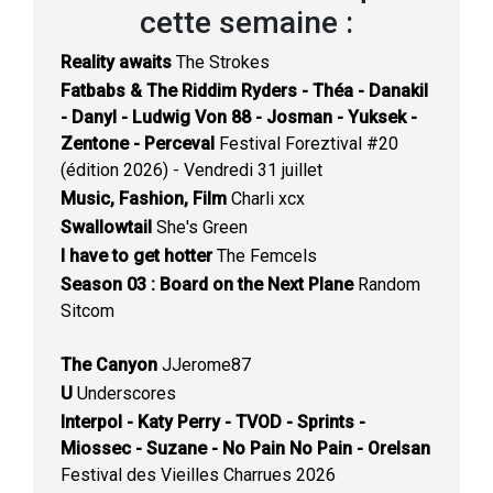
cette semaine :
Reality awaits
The Strokes
Fatbabs & The Riddim Ryders - Théa - Danakil
- Danyl - Ludwig Von 88 - Josman - Yuksek -
Zentone - Perceval
Festival Foreztival #20
(édition 2026) - Vendredi 31 juillet
Music, Fashion, Film
Charli xcx
Swallowtail
She's Green
I have to get hotter
The Femcels
Season 03 : Board on the Next Plane
Random
Sitcom
The Canyon
JJerome87
U
Underscores
Interpol - Katy Perry - TVOD - Sprints -
Miossec - Suzane - No Pain No Pain - Orelsan
Festival des Vieilles Charrues 2026