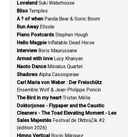
Loveland
Suki Waterhouse
Bliss
Temples
A ? of when
Panda Bear & Sonic Boom
Run Away
Ellside
Piano Postcards
Stephen Hough
Hello Magpie
Inflatable Dead Horse
Interview
Boris Maurussane
Armed with love
Lucy Khanyan
Naoto Dance
Miniatus Quartet
Shadows
Alpha Cassiopeiae
Carl Maria von Weber : Der Freischütz
Ensemble Wolf & Jean-Philippe Poncin
The Bird in my heart
Tristan Mélia
Doktorjones - Flypaper and the Caustic
Cleaners - The Toad Elevating Moment - Les
Sales Majestés
Festival de l'ArbraZik #2
(édition 2026)
Himno Vertical
Rocío Márquez