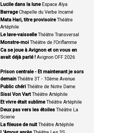
Lucile dans la lune
Espace Alya
Barrage
Chapelle du Verbe Incarné
Mata Hari, titre provisoire
Théâtre
Artéphile
Le lave-vaisselle
Théâtre Transversal
Monstre-moi
Théâtre de l'Oriflamme
Ca se joue à Avignon et on vous en
avait déjà parlé !
Avignon OFF 2026
Prison centrale - Et maintenant je sors
demain
Théâtre 3T - 10ème Avenue
Public chéri
Théâtre de Notre Dame
Sissi Von Vart
Théâtre Artéphile
Et vivre était sublime
Théâtre Artéphile
Deux pas vers les étoiles
Théâtre La
Scierie
La fileuse de nuit
Théâtre Artéphile
L'Amour après
Théâtre Les 3S