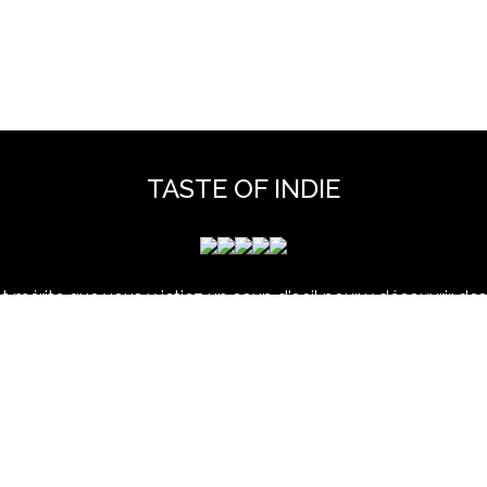
TASTE OF INDIE
 mérite que vous y jetiez un coup d'oeil pour y découvrir des 
et hors scène, déjà vues dans nos colonnes ou pas ...
www.tasteofindie.com