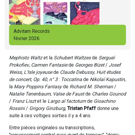
Advitam Records
février 2026
Mephisto Waltz
et la
Schubert Waltzes
de
Sergueï
Prokofiev
,
Carmen Fantasie
de
Georges Bizet
/
Josef
Weiss
,
L’Isle joyeuse
de
Claude Debussy
,
Huit études
de concert, Op. 40, n° 3
:
Toccatina
de
Nikolaï Kapustin
,
la
Mary Poppins Fantasy
de
Richard M. Sherman
/
Natalie Tenenbaum
,
Valse de Faust
de
Charles Gounod
/
Franz Liszt
et le
Largo al factotum
de
Gioachino
Rossini
/
Grigory Ginzburg
,
Tristan Pfaff
donne une
suite à ces voltiges sorties il y a 4 ans.
Entre pièces originales ou transcriptions,
"renversement central avec quart de tonneau", "demi-