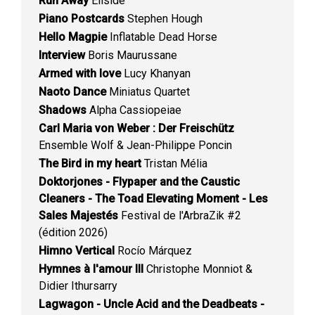
Run Away
Ellside
Piano Postcards
Stephen Hough
Hello Magpie
Inflatable Dead Horse
Interview
Boris Maurussane
Armed with love
Lucy Khanyan
Naoto Dance
Miniatus Quartet
Shadows
Alpha Cassiopeiae
Carl Maria von Weber : Der Freischütz
Ensemble Wolf & Jean-Philippe Poncin
The Bird in my heart
Tristan Mélia
Doktorjones - Flypaper and the Caustic
Cleaners - The Toad Elevating Moment - Les
Sales Majestés
Festival de l'ArbraZik #2
(édition 2026)
Himno Vertical
Rocío Márquez
Hymnes à l'amour III
Christophe Monniot &
Didier Ithursarry
Lagwagon - Uncle Acid and the Deadbeats -