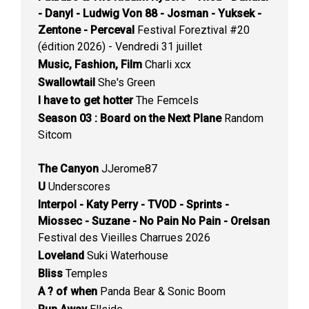
- Danyl - Ludwig Von 88 - Josman - Yuksek -
Zentone - Perceval
Festival Foreztival #20
(édition 2026) - Vendredi 31 juillet
Music, Fashion, Film
Charli xcx
Swallowtail
She's Green
I have to get hotter
The Femcels
Season 03 : Board on the Next Plane
Random
Sitcom
The Canyon
JJerome87
U
Underscores
Interpol - Katy Perry - TVOD - Sprints -
Miossec - Suzane - No Pain No Pain - Orelsan
Festival des Vieilles Charrues 2026
Loveland
Suki Waterhouse
Bliss
Temples
A ? of when
Panda Bear & Sonic Boom