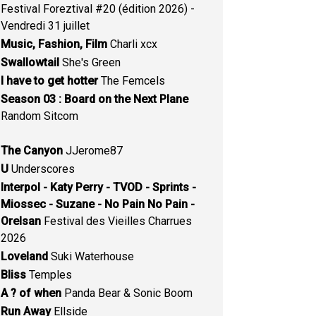
Festival Foreztival #20 (édition 2026) -
Vendredi 31 juillet
Music, Fashion, Film
Charli xcx
Swallowtail
She's Green
I have to get hotter
The Femcels
Season 03 : Board on the Next Plane
Random Sitcom
The Canyon
JJerome87
U
Underscores
Interpol - Katy Perry - TVOD - Sprints -
Miossec - Suzane - No Pain No Pain -
Orelsan
Festival des Vieilles Charrues
2026
Loveland
Suki Waterhouse
Bliss
Temples
A ? of when
Panda Bear & Sonic Boom
Run Away
Ellside