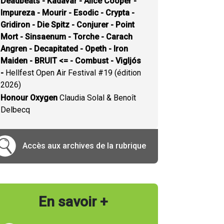
Deadbeats - Kadavar - Alice Cooper -
Impureza - Mourir - Esodic - Crypta -
Gridiron - Die Spitz - Conjurer - Point
Mort - Sinsaenum - Torche - Carach
Angren - Decapitated - Opeth - Iron
Maiden - BRUIT <= - Combust - Vigljós
-
Hellfest Open Air Festival #19 (édition
2026)
Honour Oxygen
Claudia Solal & Benoît
Delbecq
Accès aux archives de la rubrique
En savoir +