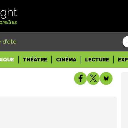
 d'été
SIQUE
THÉÂTRE
CINÉMA
LECTURE
EX