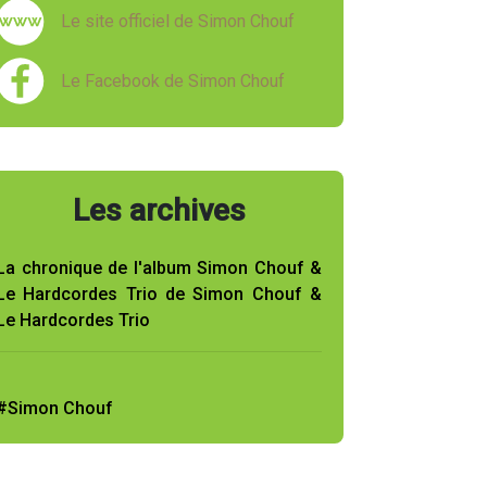
Le site officiel de Simon Chouf
Le Facebook de Simon Chouf
Les archives
La chronique de l'album Simon Chouf &
Le Hardcordes Trio de Simon Chouf &
Le Hardcordes Trio
#Simon Chouf