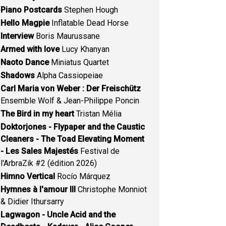
Piano Postcards
Stephen Hough
Hello Magpie
Inflatable Dead Horse
Interview
Boris Maurussane
Armed with love
Lucy Khanyan
Naoto Dance
Miniatus Quartet
Shadows
Alpha Cassiopeiae
Carl Maria von Weber : Der Freischütz
Ensemble Wolf & Jean-Philippe Poncin
The Bird in my heart
Tristan Mélia
Doktorjones - Flypaper and the Caustic
Cleaners - The Toad Elevating Moment
- Les Sales Majestés
Festival de
l'ArbraZik #2 (édition 2026)
Himno Vertical
Rocío Márquez
Hymnes à l'amour III
Christophe Monniot
& Didier Ithursarry
Lagwagon - Uncle Acid and the