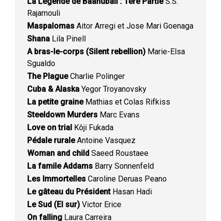
La Légende de Baahubali : 1ère Partie
S.S.
Rajamouli
Maspalomas
Aitor Arregi et Jose Mari Goenaga
Shana
Lila Pinell
A bras-le-corps (Silent rebellion)
Marie-Elsa
Sgualdo
The Plague
Charlie Polinger
Cuba & Alaska
Yegor Troyanovsky
La petite graine
Mathias et Colas Rifkiss
Steeldown Murders
Marc Evans
Love on trial
Kôji Fukada
Pédale rurale
Antoine Vasquez
Woman and child
Saeed Roustaee
La famile Addams
Barry Sonnenfeld
Les Immortelles
Caroline Deruas Peano
Le gâteau du Président
Hasan Hadi
Le Sud (El sur)
Victor Erice
On falling
Laura Carreira