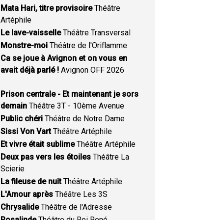
Mata Hari, titre provisoire
Théâtre
Artéphile
Le lave-vaisselle
Théâtre Transversal
Monstre-moi
Théâtre de l'Oriflamme
Ca se joue à Avignon et on vous en
avait déjà parlé !
Avignon OFF 2026
Prison centrale - Et maintenant je sors
demain
Théâtre 3T - 10ème Avenue
Public chéri
Théâtre de Notre Dame
Sissi Von Vart
Théâtre Artéphile
Et vivre était sublime
Théâtre Artéphile
Deux pas vers les étoiles
Théâtre La
Scierie
La fileuse de nuit
Théâtre Artéphile
L'Amour après
Théâtre Les 3S
Chrysalide
Théâtre de l'Adresse
Rosalinde
Théâtre du Roi René