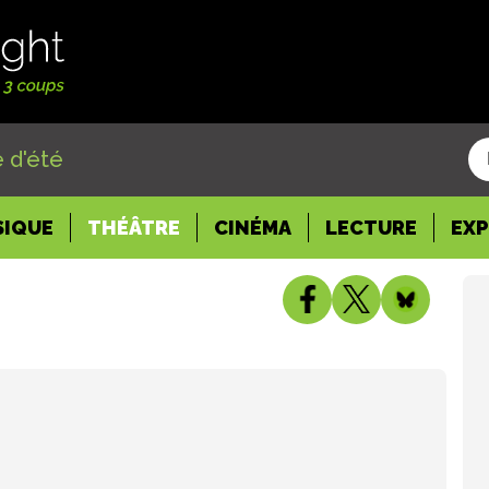
 d'été
SIQUE
THÉÂTRE
CINÉMA
LECTURE
EX