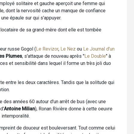
employé solitaire et gauche aperçoit une femme qui
 elle, dont la nervosité cache un manque de confiance
 : une épaule sur qui s'appuyer.
 locataire de sa grand-mère dont elle est tombée
teur russe Gogol (
Le Revizor
,
Le Nez
ou
Le Journal d'un
des Plumes
, s'attaque de nouveau après "
Le Double
" à
es et sensibilité dans lequel il forme un très joli duo
te entre les deux caractères. Tandis que la solitude qui
tion.
ue des années 60 autour d'un arrêt de bus (avec une
d'
Antoine Milian
), Ronan Rivière donne à cette oeuvre
intemporalité.
mpreint de douceur est bouleversant. Tout comme celui