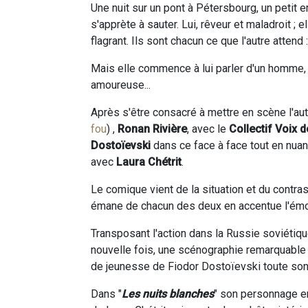
Une nuit sur un pont à Pétersbourg, un petit 
s'apprète à sauter. Lui, rêveur et maladroit ;
flagrant. Ils sont chacun ce que l'autre attend
Mais elle commence à lui parler d'un homme,
amoureuse...
Après s'être consacré à mettre en scène l'au
fou
) ,
Ronan Rivière
, avec le
Collectif Voix 
Dostoïevski
dans ce face à face tout en nuanc
avec
Laura Chétrit
.
Le comique vient de la situation et du contras
émane de chacun des deux en accentue l'émo
Transposant l'action dans la Russie soviétiq
nouvelle fois, une scénographie remarquable 
de jeunesse de Fiodor Dostoïevski toute son 
Dans "
Les nuits blanches
" son personnage e