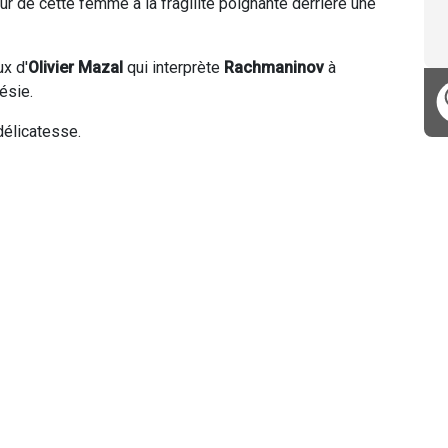
eur de cette femme à la fragilité poignante derrière une
x d'
Olivier Mazal
qui interprète
Rachmaninov
à
ésie.
élicatesse.