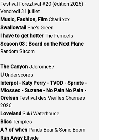
Festival Foreztival #20 (édition 2026) -
Vendredi 31 juillet
Music, Fashion, Film
Charli xcx
Swallowtail
She's Green
I have to get hotter
The Femcels
Season 03 : Board on the Next Plane
Random Sitcom
The Canyon
JJerome87
U
Underscores
Interpol - Katy Perry - TVOD - Sprints -
Miossec - Suzane - No Pain No Pain -
Orelsan
Festival des Vieilles Charrues
2026
Loveland
Suki Waterhouse
Bliss
Temples
A ? of when
Panda Bear & Sonic Boom
Run Away
Ellside