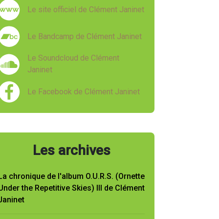
Le site officiel de Clément Janinet
Le Bandcamp de Clément Janinet
Le Soundcloud de Clément
Janinet
Le Facebook de Clément Janinet
Les archives
La chronique de l'album O.U.R.S. (Ornette
Under the Repetitive Skies) III de Clément
Janinet