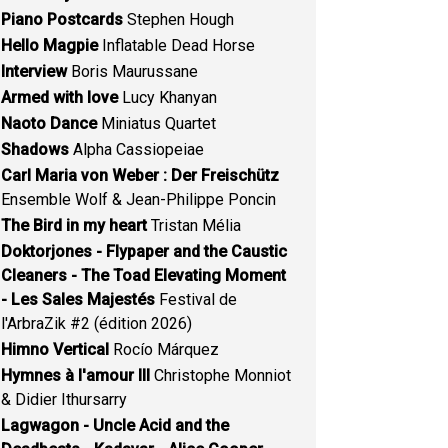
Piano Postcards
Stephen Hough
Hello Magpie
Inflatable Dead Horse
Interview
Boris Maurussane
Armed with love
Lucy Khanyan
Naoto Dance
Miniatus Quartet
Shadows
Alpha Cassiopeiae
Carl Maria von Weber : Der Freischütz
Ensemble Wolf & Jean-Philippe Poncin
The Bird in my heart
Tristan Mélia
Doktorjones - Flypaper and the Caustic
Cleaners - The Toad Elevating Moment
- Les Sales Majestés
Festival de
l'ArbraZik #2 (édition 2026)
Himno Vertical
Rocío Márquez
Hymnes à l'amour III
Christophe Monniot
& Didier Ithursarry
Lagwagon - Uncle Acid and the