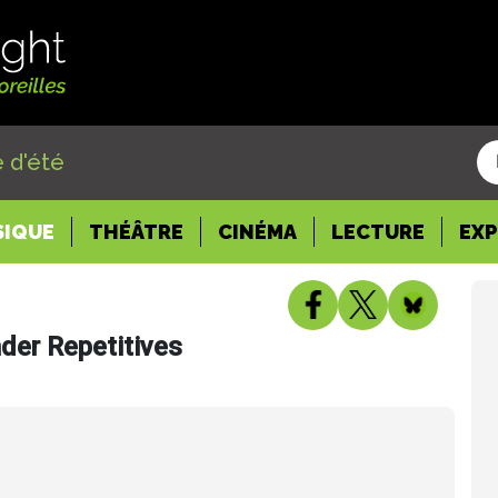
 d'été
SIQUE
THÉÂTRE
CINÉMA
LECTURE
EX
nder Repetitives