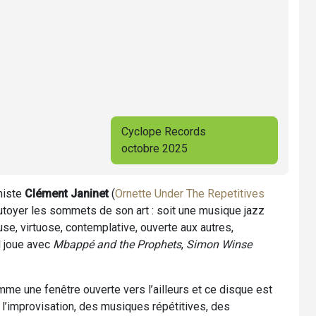
Cyclope Records
octobre 2025
niste
Clément Janinet
(
Ornette Under The Repetitives
 tutoyer les sommets de son art : soit une musique jazz
se, virtuose, contemplative, ouverte aux autres,
l joue avec
Mbappé and the Prophets
,
Simon Winse
me une fenêtre ouverte vers l’ailleurs et ce disque est
e l’improvisation, des musiques répétitives, des