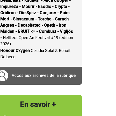
Deadbeats - Kadavar - Alice Cooper -
Impureza - Mourir - Esodic - Crypta -
Gridiron - Die Spitz - Conjurer - Point
Mort - Sinsaenum - Torche - Carach
Angren - Decapitated - Opeth - Iron
Maiden - BRUIT <= - Combust - Vigljós
-
Hellfest Open Air Festival #19 (édition
2026)
Honour Oxygen
Claudia Solal & Benoît
Delbecq
Accès aux archives de la rubrique
En savoir +