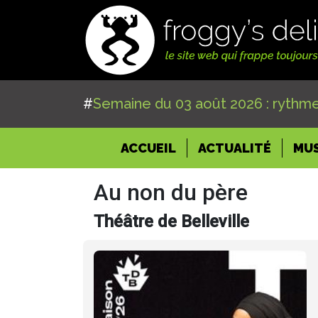
#
Semaine du 03 août 2026 : rythme
(CURRENT)
ACCUEIL
ACTUALITÉ
MU
Au non du père
Théâtre de Belleville