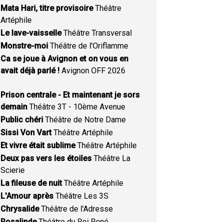
Mata Hari, titre provisoire
Théâtre
Artéphile
Le lave-vaisselle
Théâtre Transversal
Monstre-moi
Théâtre de l'Oriflamme
Ca se joue à Avignon et on vous en
avait déjà parlé !
Avignon OFF 2026
Prison centrale - Et maintenant je sors
demain
Théâtre 3T - 10ème Avenue
Public chéri
Théâtre de Notre Dame
Sissi Von Vart
Théâtre Artéphile
Et vivre était sublime
Théâtre Artéphile
Deux pas vers les étoiles
Théâtre La
Scierie
La fileuse de nuit
Théâtre Artéphile
L'Amour après
Théâtre Les 3S
Chrysalide
Théâtre de l'Adresse
Rosalinde
Théâtre du Roi René