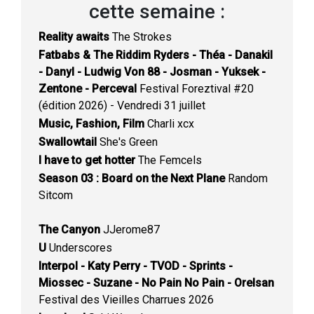
cette semaine :
Reality awaits
The Strokes
Fatbabs & The Riddim Ryders - Théa - Danakil
- Danyl - Ludwig Von 88 - Josman - Yuksek -
Zentone - Perceval
Festival Foreztival #20
(édition 2026) - Vendredi 31 juillet
Music, Fashion, Film
Charli xcx
Swallowtail
She's Green
I have to get hotter
The Femcels
Season 03 : Board on the Next Plane
Random
Sitcom
The Canyon
JJerome87
U
Underscores
Interpol - Katy Perry - TVOD - Sprints -
Miossec - Suzane - No Pain No Pain - Orelsan
Festival des Vieilles Charrues 2026