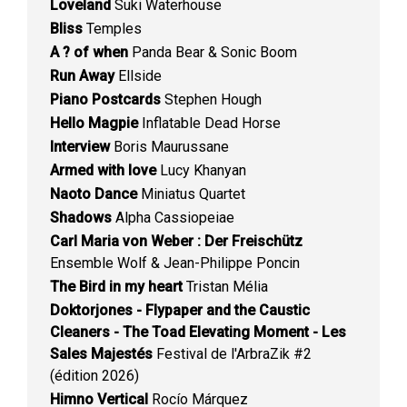
Loveland
Suki Waterhouse
Bliss
Temples
A ? of when
Panda Bear & Sonic Boom
Run Away
Ellside
Piano Postcards
Stephen Hough
Hello Magpie
Inflatable Dead Horse
Interview
Boris Maurussane
Armed with love
Lucy Khanyan
Naoto Dance
Miniatus Quartet
Shadows
Alpha Cassiopeiae
Carl Maria von Weber : Der Freischütz
Ensemble Wolf & Jean-Philippe Poncin
The Bird in my heart
Tristan Mélia
Doktorjones - Flypaper and the Caustic
Cleaners - The Toad Elevating Moment - Les
Sales Majestés
Festival de l'ArbraZik #2
(édition 2026)
Himno Vertical
Rocío Márquez