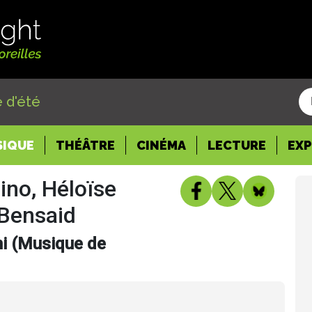
 d'été
SIQUE
THÉÂTRE
CINÉMA
LECTURE
EX
ino, Héloïse
 Bensaid
ini (Musique de