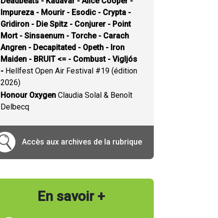
Deadbeats - Kadavar - Alice Cooper -
Impureza - Mourir - Esodic - Crypta -
Gridiron - Die Spitz - Conjurer - Point
Mort - Sinsaenum - Torche - Carach
Angren - Decapitated - Opeth - Iron
Maiden - BRUIT <= - Combust - Vigljós
-
Hellfest Open Air Festival #19 (édition
2026)
Honour Oxygen
Claudia Solal & Benoît
Delbecq
Accès aux archives de la rubrique
En savoir +