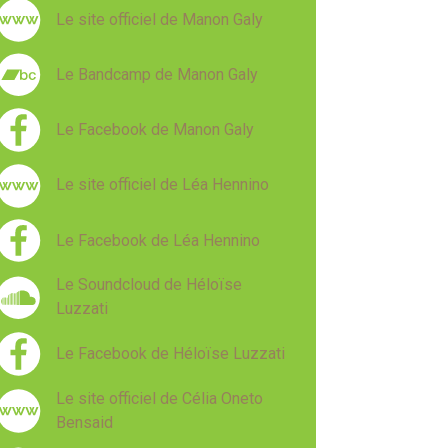
Le site officiel de Manon Galy
Le Bandcamp de Manon Galy
Le Facebook de Manon Galy
Le site officiel de Léa Hennino
Le Facebook de Léa Hennino
Le Soundcloud de Héloïse
Luzzati
Le Facebook de Héloïse Luzzati
Le site officiel de Célia Oneto
Bensaid