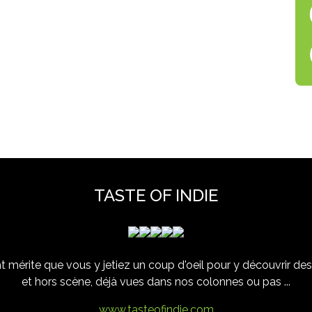
TASTE OF INDIE
 mérite que vous y jetiez un coup d'oeil pour y découvrir des 
et hors scène, déjà vues dans nos colonnes ou pas ...
www.tasteofindie.com