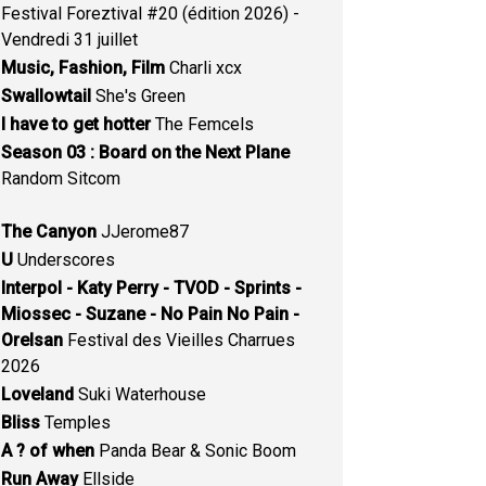
Festival Foreztival #20 (édition 2026) -
Vendredi 31 juillet
Music, Fashion, Film
Charli xcx
Swallowtail
She's Green
I have to get hotter
The Femcels
Season 03 : Board on the Next Plane
Random Sitcom
The Canyon
JJerome87
U
Underscores
Interpol - Katy Perry - TVOD - Sprints -
Miossec - Suzane - No Pain No Pain -
Orelsan
Festival des Vieilles Charrues
2026
Loveland
Suki Waterhouse
Bliss
Temples
A ? of when
Panda Bear & Sonic Boom
Run Away
Ellside