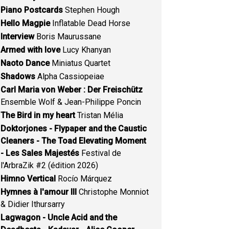
Piano Postcards
Stephen Hough
Hello Magpie
Inflatable Dead Horse
Interview
Boris Maurussane
Armed with love
Lucy Khanyan
Naoto Dance
Miniatus Quartet
Shadows
Alpha Cassiopeiae
Carl Maria von Weber : Der Freischütz
Ensemble Wolf & Jean-Philippe Poncin
The Bird in my heart
Tristan Mélia
Doktorjones - Flypaper and the Caustic
Cleaners - The Toad Elevating Moment
- Les Sales Majestés
Festival de
l'ArbraZik #2 (édition 2026)
Himno Vertical
Rocío Márquez
Hymnes à l'amour III
Christophe Monniot
& Didier Ithursarry
Lagwagon - Uncle Acid and the