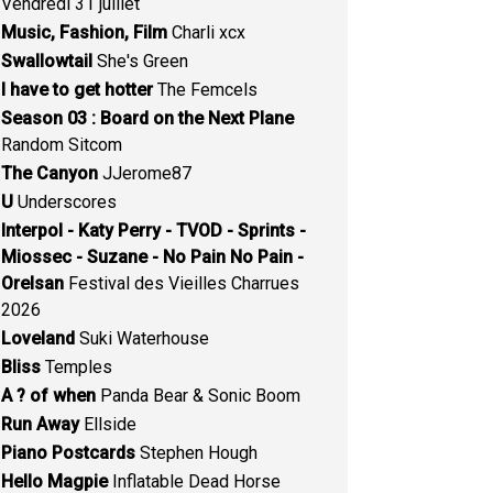
Vendredi 31 juillet
Music, Fashion, Film
Charli xcx
Swallowtail
She's Green
I have to get hotter
The Femcels
Season 03 : Board on the Next Plane
Random Sitcom
The Canyon
JJerome87
U
Underscores
Interpol - Katy Perry - TVOD - Sprints -
Miossec - Suzane - No Pain No Pain -
Orelsan
Festival des Vieilles Charrues
2026
Loveland
Suki Waterhouse
Bliss
Temples
A ? of when
Panda Bear & Sonic Boom
Run Away
Ellside
Piano Postcards
Stephen Hough
Hello Magpie
Inflatable Dead Horse