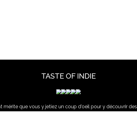
TASTE OF INDIE
 mérite que vous y jetiez un coup d'oeil pour y découvrir des 
et hors scène, déjà vues dans nos colonnes ou pas ...
www.tasteofindie.com