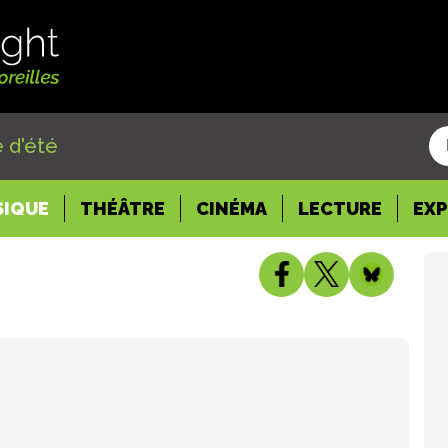
 d'été
SIQUE
THÉÂTRE
CINÉMA
LECTURE
EX