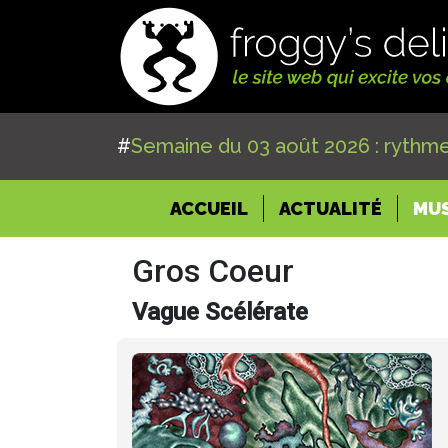
#
Semaine du 03 août 2026 : rythme
(CURRENT)
ACCUEIL
ACTUALITÉ
MU
Gros Coeur
Vague Scélérate