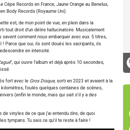
e Cèpe Records en France, Jaune Orange au Benelux,
olen Body Records (Royaume Uni).
tte est, de mon point de vue, en plein dans la
ti tout droit d’un délire hallucinatoire. Musicalement
 ils savent comment nous embarquer avec eux. 5 titres,
l ! Parce que oui, ils sont doués les sacripants, ils
redescendre en intensité.
Vague
", qui ouvre l’album et déjà après 10 secondes,
issé.
és fort avec le
Gros Disque
, sorti en 2023 et avaient à la
de kilomètres, foulés quelques centaines de scènes,
nivers (enfin le monde, mais qui sait s’il y a des
es de vinyles de ce que j’ai entendu dire, de quoi
les tympans. Tu sais ce qu’il te reste à faire !