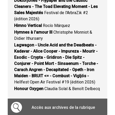
Doktorjones - Flypaper and the Caustic
Cleaners - The Toad Elevating Moment - Les
Sales Majestés
Festival de l'ArbraZik #2
(édition 2026)
Himno Vertical
Rocío Márquez
Hymnes à l'amour III
Christophe Monniot &
Didier Ithursarry
Lagwagon - Uncle Acid and the Deadbeats -
Kadavar - Alice Cooper - Impureza - Mourir -
Esodic - Crypta - Gridiron - Die Spitz -
Conjurer - Point Mort - Sinsaenum - Torche -
Carach Angren - Decapitated - Opeth - Iron
Maiden - BRUIT <= - Combust - Vigljós -
Hellfest Open Air Festival #19 (édition 2026)
Honour Oxygen
Claudia Solal & Benoît Delbecq
Accès aux archives de la rubrique