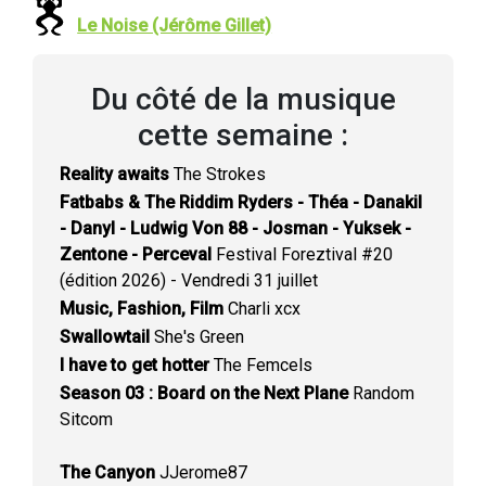
Le Noise (Jérôme Gillet)
Du côté de la musique
cette semaine :
Reality awaits
The Strokes
Fatbabs & The Riddim Ryders - Théa - Danakil
- Danyl - Ludwig Von 88 - Josman - Yuksek -
Zentone - Perceval
Festival Foreztival #20
(édition 2026) - Vendredi 31 juillet
Music, Fashion, Film
Charli xcx
Swallowtail
She's Green
I have to get hotter
The Femcels
Season 03 : Board on the Next Plane
Random
Sitcom
The Canyon
JJerome87