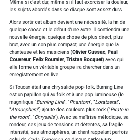
Même si c’est dur, même si il faut exorciser la douleur,
les sujets abordés dans ce disque sont assez durs.
Alors sortir cet album devient une nécessité, la fin de
quelque chose et le début d’une autre. Il contiendra une
nouvelle énergie, quelque chose de plus direct, plus
brut, avec un son plus compact, une énergie que la
chanteuse et les musiciens (
Olivier Cussac
,
Paul
Couvreur
,
Felix Roumier
,
Tristan Bocquet
) avec qui
elle forme un véritable groupe ira chercher dans un
enregistrement en live.
Si Toucan était une chrysalide pop-folk, Burning Line
est un papillon qui au folk et à une pop lumineuse (le
magnifique "
Burning Line
", "
Phantom
", "
Loratzerat
",
"
Atmosphere
") ajoute des couleurs plus rock ("
Pirate in
the room
", "
Chrysalis
"). Avec sa maîtrise mélodique, sa
rondeur, ses jeux de tensions et détentes, sa fragile
intensité, ses atmosphères, un chant rappelant parfois
celui de
Carla Torgerson
, ce disque parlera aux