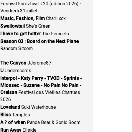
Festival Foreztival #20 (édition 2026) -
Vendredi 31 juillet
Music, Fashion, Film
Charli xcx
Swallowtail
She's Green
I have to get hotter
The Femcels
Season 03 : Board on the Next Plane
Random Sitcom
The Canyon
JJerome87
U
Underscores
Interpol - Katy Perry - TVOD - Sprints -
Miossec - Suzane - No Pain No Pain -
Orelsan
Festival des Vieilles Charrues
2026
Loveland
Suki Waterhouse
Bliss
Temples
A ? of when
Panda Bear & Sonic Boom
Run Away
Ellside