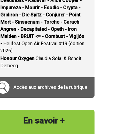
Deadbeats - Kadavar - Alice Cooper -
Impureza - Mourir - Esodic - Crypta -
Gridiron - Die Spitz - Conjurer - Point
Mort - Sinsaenum - Torche - Carach
Angren - Decapitated - Opeth - Iron
Maiden - BRUIT <= - Combust - Vigljós
-
Hellfest Open Air Festival #19 (édition
2026)
Honour Oxygen
Claudia Solal & Benoît
Delbecq
Accès aux archives de la rubrique
En savoir +