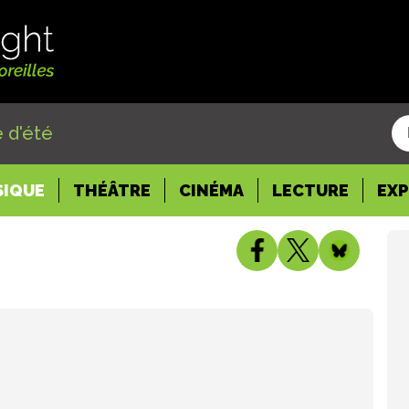
 d'été
SIQUE
THÉÂTRE
CINÉMA
LECTURE
EX