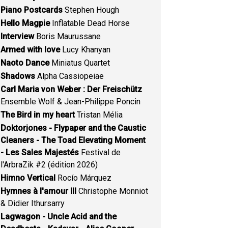
Piano Postcards
Stephen Hough
Hello Magpie
Inflatable Dead Horse
Interview
Boris Maurussane
Armed with love
Lucy Khanyan
Naoto Dance
Miniatus Quartet
Shadows
Alpha Cassiopeiae
Carl Maria von Weber : Der Freischütz
Ensemble Wolf & Jean-Philippe Poncin
The Bird in my heart
Tristan Mélia
Doktorjones - Flypaper and the Caustic
Cleaners - The Toad Elevating Moment
- Les Sales Majestés
Festival de
l'ArbraZik #2 (édition 2026)
Himno Vertical
Rocío Márquez
Hymnes à l'amour III
Christophe Monniot
& Didier Ithursarry
Lagwagon - Uncle Acid and the