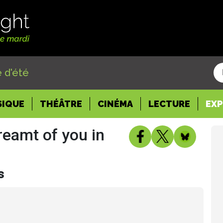
 d'été
SIQUE
THÉÂTRE
CINÉMA
LECTURE
EX
reamt of you in
s