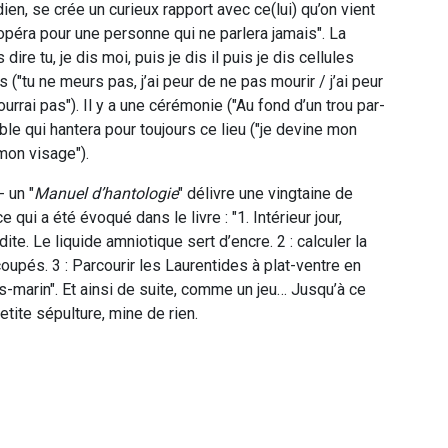
ien, se crée un curieux rapport avec ce(lui) qu’on vient
 opéra pour une personne qui ne parlera jamais". La
re tu, je dis moi, puis je dis il puis je dis cellules
s ("tu ne meurs pas, j’ai peur de ne pas mourir / j’ai peur
urrai pas"). Il y a une cérémonie ("Au fond d’un trou par-
uble qui hantera pour toujours ce lieu ("je devine mon
mon visage").
- un "
Manuel d’hantologie
" délivre une vingtaine de
 qui a été évoqué dans le livre : "1. Intérieur jour,
ite. Le liquide amniotique sert d’encre. 2 : calculer la
oupés. 3 : Parcourir les Laurentides à plat-ventre en
arin". Et ainsi de suite, comme un jeu… Jusqu’à ce
tite sépulture, mine de rien.