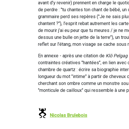
avant d’y revenir) prennent en charge le quotid
de perdre : "tu chantes ton chant de bébé, un
grammaire perd ses repères ("Je ne sais plus di
chantent ?"), l’esprit rebat autrement les carte
de mourir j’ai eu peur que tu meures / je ne mo
dessus une bulle on jette de la terre"), un tro
reflet sur l’étang, mon visage se cache sous 
En annexe - après une citation de
Klô Pelgag
contraintes créatives "hantées", en lien avec ce
chambre de quartz : écrire sa biographie interd
longueur du mot "intime" à partir de cheveux c
cherchant son ombre comme un monstre sous-m
"monticule de cailloux" qui ressemble à une pe
Nicolas Brulebois