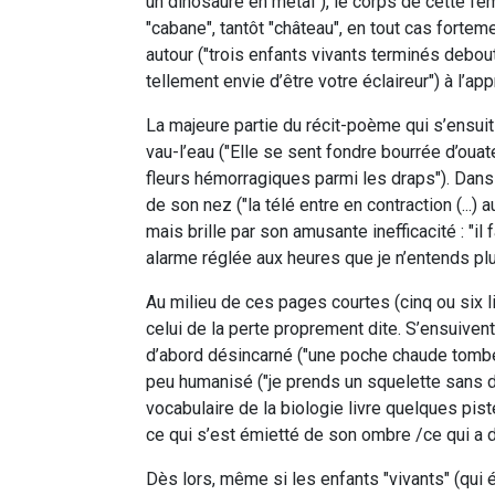
un dinosaure en métal"), le corps de cette fem
"cabane", tantôt "château", en tout cas forteme
autour ("trois enfants vivants terminés debout
tellement envie d’être votre éclaireur") à l’a
La majeure partie du récit-poème qui s’ensuit 
vau-l’eau ("Elle se sent fondre bourrée d’ouat
fleurs hémorragiques parmi les draps"). Dans
de son nez ("la télé entre en contraction (...
mais brille par son amusante inefficacité : "il
alarme réglée aux heures que je n’entends plu
Au milieu de ces pages courtes (cinq ou six l
celui de la perte proprement dite. S’ensuivent
d’abord désincarné ("une poche chaude tombe (.
peu humanisé ("je prends un squelette sans 
vocabulaire de la biologie livre quelques piste
ce qui s’est émietté de son ombre /ce qui a dé
Dès lors, même si les enfants "vivants" (qui 