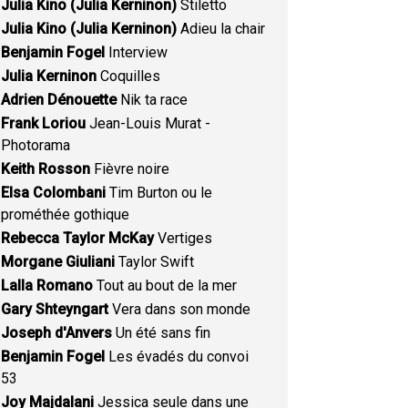
Julia Kino (Julia Kerninon)
Stiletto
Julia Kino (Julia Kerninon)
Adieu la chair
Benjamin Fogel
Interview
Julia Kerninon
Coquilles
Adrien Dénouette
Nik ta race
Frank Loriou
Jean-Louis Murat -
Photorama
Keith Rosson
Fièvre noire
Elsa Colombani
Tim Burton ou le
prométhée gothique
Rebecca Taylor McKay
Vertiges
Morgane Giuliani
Taylor Swift
Lalla Romano
Tout au bout de la mer
Gary Shteyngart
Vera dans son monde
Joseph d'Anvers
Un été sans fin
Benjamin Fogel
Les évadés du convoi
53
Joy Majdalani
Jessica seule dans une