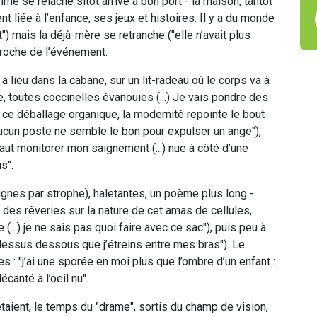
me se relâche sitôt arrivé à bon port - la maison, tantôt
nt liée à l’enfance, ses jeux et histoires. Il y a du monde
") mais la déjà-mère se retranche ("elle n’avait plus
pproche de l’événement.
a lieu dans la cabane, sur un lit-radeau où le corps va à
e, toutes coccinelles évanouies (...) Je vais pondre des
 ce déballage organique, la modernité repointe le bout
) aucun poste ne semble le bon pour expulser un ange"),
 faut monitorer mon saignement (...) nue à côté d’une
s".
ignes par strophe), haletantes, un poème plus long -
 des rêveries sur la nature de cet amas de cellules,
..) je ne sais pas quoi faire avec ce sac"), puis peu à
dessus dessous que j’étreins entre mes bras"). Le
s : "j’ai une sporée en moi plus que l’ombre d’un enfant :
canté à l’oeil nu".
étaient, le temps du "drame", sortis du champ de vision,