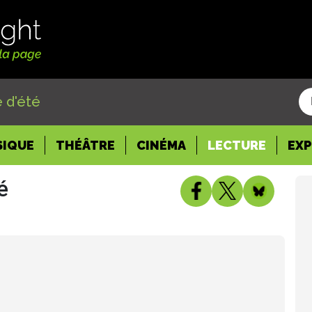
 d'été
SIQUE
THÉÂTRE
CINÉMA
LECTURE
EX
é