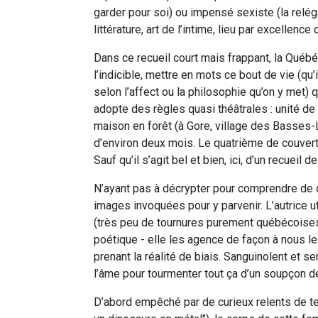
garder pour soi) ou impensé sexiste (la relég
littérature, art de l’intime, lieu par excellence 
Dans ce recueil court mais frappant, la Québ
l’indicible, mettre en mots ce bout de vie (qu
selon l’affect ou la philosophie qu’on y met) qu
adopte des règles quasi théâtrales : unité de t
maison en forêt (à Gore, village des Basses-L
d’environ deux mois. Le quatrième de couve
Sauf qu’il s’agit bel et bien, ici, d’un recueil
N’ayant pas à décrypter pour comprendre de quo
images invoquées pour y parvenir. L’autrice ut
(très peu de tournures purement québécoises).
poétique - elle les agence de façon à nous les
prenant la réalité de biais. Sanguinolent et s
l’âme pour tourmenter tout ça d’un soupçon 
D’abord empêché par de curieux relents de tech