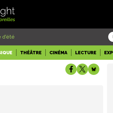
 d'été
SIQUE
THÉÂTRE
CINÉMA
LECTURE
EX