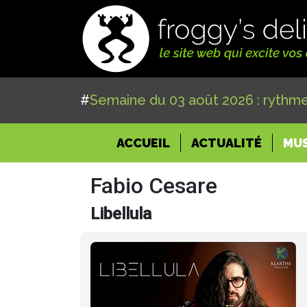
#
Semaine du 03 août 2026 : rythme
(CURRENT)
ACCUEIL
ACTUALITÉ
MU
Fabio Cesare
Libellula