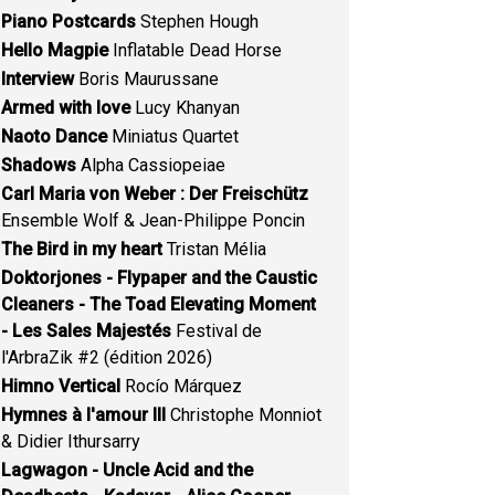
Piano Postcards
Stephen Hough
Hello Magpie
Inflatable Dead Horse
Interview
Boris Maurussane
Armed with love
Lucy Khanyan
Naoto Dance
Miniatus Quartet
Shadows
Alpha Cassiopeiae
Carl Maria von Weber : Der Freischütz
Ensemble Wolf & Jean-Philippe Poncin
The Bird in my heart
Tristan Mélia
Doktorjones - Flypaper and the Caustic
Cleaners - The Toad Elevating Moment
- Les Sales Majestés
Festival de
l'ArbraZik #2 (édition 2026)
Himno Vertical
Rocío Márquez
Hymnes à l'amour III
Christophe Monniot
& Didier Ithursarry
Lagwagon - Uncle Acid and the