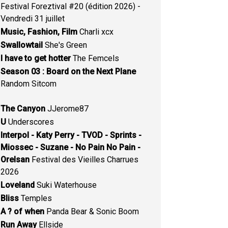
Festival Foreztival #20 (édition 2026) -
Vendredi 31 juillet
Music, Fashion, Film
Charli xcx
Swallowtail
She's Green
I have to get hotter
The Femcels
Season 03 : Board on the Next Plane
Random Sitcom
The Canyon
JJerome87
U
Underscores
Interpol - Katy Perry - TVOD - Sprints -
Miossec - Suzane - No Pain No Pain -
Orelsan
Festival des Vieilles Charrues
2026
Loveland
Suki Waterhouse
Bliss
Temples
A ? of when
Panda Bear & Sonic Boom
Run Away
Ellside