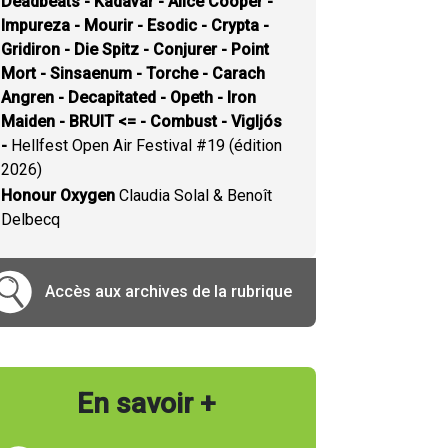
Deadbeats - Kadavar - Alice Cooper -
Impureza - Mourir - Esodic - Crypta -
Gridiron - Die Spitz - Conjurer - Point
Mort - Sinsaenum - Torche - Carach
Angren - Decapitated - Opeth - Iron
Maiden - BRUIT <= - Combust - Vigljós
-
Hellfest Open Air Festival #19 (édition
2026)
Honour Oxygen
Claudia Solal & Benoît
Delbecq
Accès aux archives de la rubrique
En savoir +