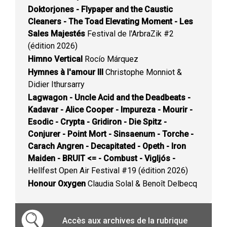
Doktorjones - Flypaper and the Caustic
Cleaners - The Toad Elevating Moment - Les
Sales Majestés
Festival de l'ArbraZik #2
(édition 2026)
Himno Vertical
Rocío Márquez
Hymnes à l'amour III
Christophe Monniot &
Didier Ithursarry
Lagwagon - Uncle Acid and the Deadbeats -
Kadavar - Alice Cooper - Impureza - Mourir -
Esodic - Crypta - Gridiron - Die Spitz -
Conjurer - Point Mort - Sinsaenum - Torche -
Carach Angren - Decapitated - Opeth - Iron
Maiden - BRUIT <= - Combust - Vigljós -
Hellfest Open Air Festival #19 (édition 2026)
Honour Oxygen
Claudia Solal & Benoît Delbecq
Accès aux archives de la rubrique