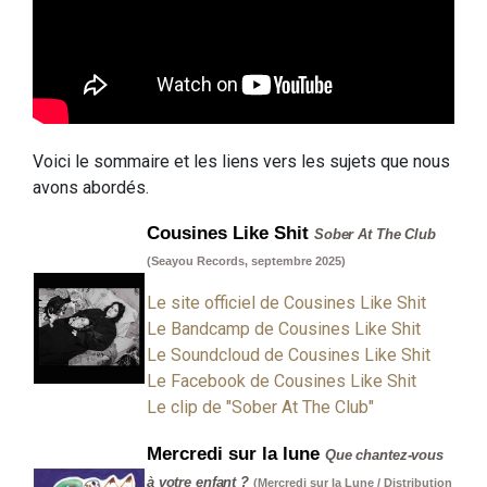
Voici le sommaire et les liens vers les sujets que nous
avons abordés.
Cousines Like Shit
Sober At The Club
(Seayou Records, septembre 2025)
Le site officiel de Cousines Like Shit
Le Bandcamp de Cousines Like Shit
Le Soundcloud de Cousines Like Shit
Le Facebook de Cousines Like Shit
Le clip de "Sober At The Club"
Mercredi sur la lune
Que chantez-vous
à votre enfant ?
(Mercredi sur la Lune / Distribution