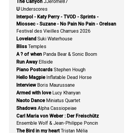
The Canyon
JJerome87
U
Underscores
Interpol - Katy Perry - TVOD - Sprints -
Miossec - Suzane - No Pain No Pain - Orelsan
Festival des Vieilles Charrues 2026
Loveland
Suki Waterhouse
Bliss
Temples
A ? of when
Panda Bear & Sonic Boom
Run Away
Ellside
Piano Postcards
Stephen Hough
Hello Magpie
Inflatable Dead Horse
Interview
Boris Maurussane
Armed with love
Lucy Khanyan
Naoto Dance
Miniatus Quartet
Shadows
Alpha Cassiopeiae
Carl Maria von Weber : Der Freischütz
Ensemble Wolf & Jean-Philippe Poncin
The Bird in my heart
Tristan Mélia