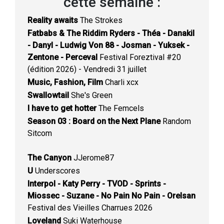
cette semaine :
Reality awaits
The Strokes
Fatbabs & The Riddim Ryders - Théa - Danakil
- Danyl - Ludwig Von 88 - Josman - Yuksek -
Zentone - Perceval
Festival Foreztival #20
(édition 2026) - Vendredi 31 juillet
Music, Fashion, Film
Charli xcx
Swallowtail
She's Green
I have to get hotter
The Femcels
Season 03 : Board on the Next Plane
Random
Sitcom
The Canyon
JJerome87
U
Underscores
Interpol - Katy Perry - TVOD - Sprints -
Miossec - Suzane - No Pain No Pain - Orelsan
Festival des Vieilles Charrues 2026
Loveland
Suki Waterhouse