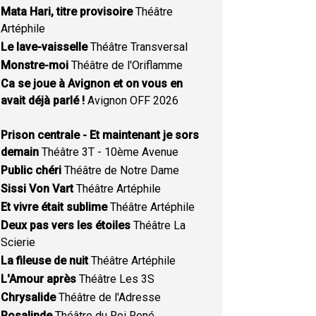
Mata Hari, titre provisoire
Théâtre
Artéphile
Le lave-vaisselle
Théâtre Transversal
Monstre-moi
Théâtre de l'Oriflamme
Ca se joue à Avignon et on vous en
avait déjà parlé !
Avignon OFF 2026
Prison centrale - Et maintenant je sors
demain
Théâtre 3T - 10ème Avenue
Public chéri
Théâtre de Notre Dame
Sissi Von Vart
Théâtre Artéphile
Et vivre était sublime
Théâtre Artéphile
Deux pas vers les étoiles
Théâtre La
Scierie
La fileuse de nuit
Théâtre Artéphile
L'Amour après
Théâtre Les 3S
Chrysalide
Théâtre de l'Adresse
Rosalinde
Théâtre du Roi René