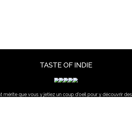
TASTE OF INDIE
 mérite que vous y jetiez un coup d'oeil pour y découvrir des 
et hors scène, déjà vues dans nos colonnes ou pas ...
www.tasteofindie.com