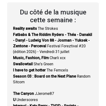
Du côté de la musique
cette semaine :
Reality awaits
The Strokes
Fatbabs & The Riddim Ryders - Théa - Danakil
- Danyl - Ludwig Von 88 - Josman - Yuksek -
Zentone - Perceval
Festival Foreztival #20
(édition 2026) - Vendredi 31 juillet
Music, Fashion, Film
Charli xcx
Swallowtail
She's Green
I have to get hotter
The Femcels
Season 03 : Board on the Next Plane
Random
Sitcom
The Canyon
JJerome87
U
Underscores
Interpol - Katy Perry - TVOD - Sprints -