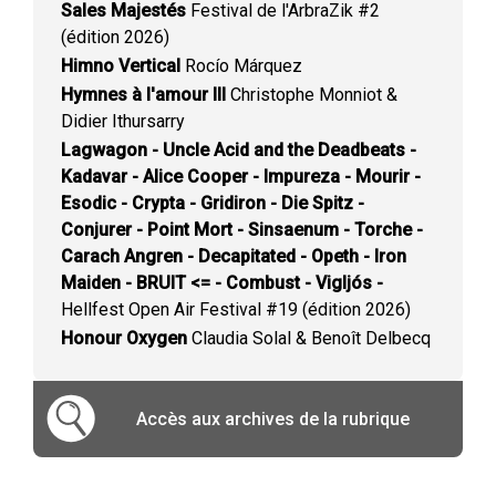
Sales Majestés
Festival de l'ArbraZik #2
(édition 2026)
Himno Vertical
Rocío Márquez
Hymnes à l'amour III
Christophe Monniot &
Didier Ithursarry
Lagwagon - Uncle Acid and the Deadbeats -
Kadavar - Alice Cooper - Impureza - Mourir -
Esodic - Crypta - Gridiron - Die Spitz -
Conjurer - Point Mort - Sinsaenum - Torche -
Carach Angren - Decapitated - Opeth - Iron
Maiden - BRUIT <= - Combust - Vigljós -
Hellfest Open Air Festival #19 (édition 2026)
Honour Oxygen
Claudia Solal & Benoît Delbecq
Accès aux archives de la rubrique