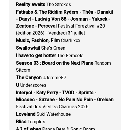
Reality awaits
The Strokes
Fatbabs & The Riddim Ryders - Théa - Danakil
- Danyl - Ludwig Von 88 - Josman - Yuksek -
Zentone - Perceval
Festival Foreztival #20
(édition 2026) - Vendredi 31 juillet
Music, Fashion, Film
Charli xcx
Swallowtail
She's Green
I have to get hotter
The Femcels
Season 03 : Board on the Next Plane
Random
Sitcom
The Canyon
JJerome87
U
Underscores
Interpol - Katy Perry - TVOD - Sprints -
Miossec - Suzane - No Pain No Pain - Orelsan
Festival des Vieilles Charrues 2026
Loveland
Suki Waterhouse
Bliss
Temples
A ? of when
Panda Bear & Sonic Boom