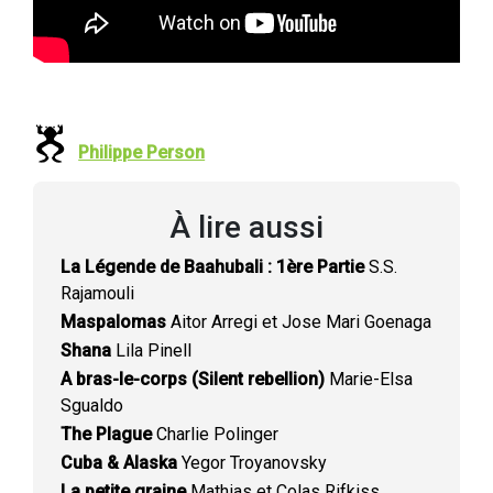
Philippe Person
À lire aussi
La Légende de Baahubali : 1ère Partie
S.S.
Rajamouli
Maspalomas
Aitor Arregi et Jose Mari Goenaga
Shana
Lila Pinell
A bras-le-corps (Silent rebellion)
Marie-Elsa
Sgualdo
The Plague
Charlie Polinger
Cuba & Alaska
Yegor Troyanovsky
La petite graine
Mathias et Colas Rifkiss