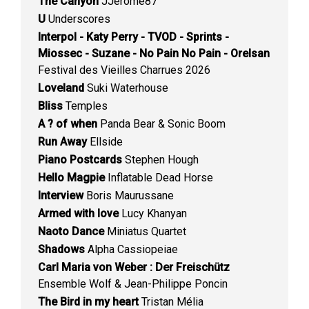
The Canyon
JJerome87
U
Underscores
Interpol - Katy Perry - TVOD - Sprints -
Miossec - Suzane - No Pain No Pain - Orelsan
Festival des Vieilles Charrues 2026
Loveland
Suki Waterhouse
Bliss
Temples
A ? of when
Panda Bear & Sonic Boom
Run Away
Ellside
Piano Postcards
Stephen Hough
Hello Magpie
Inflatable Dead Horse
Interview
Boris Maurussane
Armed with love
Lucy Khanyan
Naoto Dance
Miniatus Quartet
Shadows
Alpha Cassiopeiae
Carl Maria von Weber : Der Freischütz
Ensemble Wolf & Jean-Philippe Poncin
The Bird in my heart
Tristan Mélia