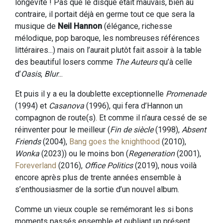
longévité ! Pas que le disque était mauvais, bien au
contraire, il portait déjà en germe tout ce que sera la
musique de
Neil Hannon
(élégance, richesse
mélodique, pop baroque, les nombreuses références
littéraires...) mais on l’aurait plutôt fait assoir à la table
des beautiful losers comme
The Auteurs
qu’à celle
d’
Oasis
,
Blur
...
Et puis il y a eu la doublette exceptionnelle
Promenade
(1994) et
Casanova
(1996), qui fera d’Hannon un
compagnon de route(s). Et comme il n’aura cessé de se
réinventer pour le meilleur (
Fin de siècle
(1998),
Absent
Friends
(2004),
Bang goes the knighthood
(2010),
Wonka
(2023)) ou le moins bon (
Regeneration
(2001),
Foreverland
(2016),
Office Politics
(2019), nous voilà
encore après plus de trente années ensemble à
s’enthousiasmer de la sortie d’un nouvel album.
Comme un vieux couple se remémorant les si bons
moments passés ensemble et oubliant un présent