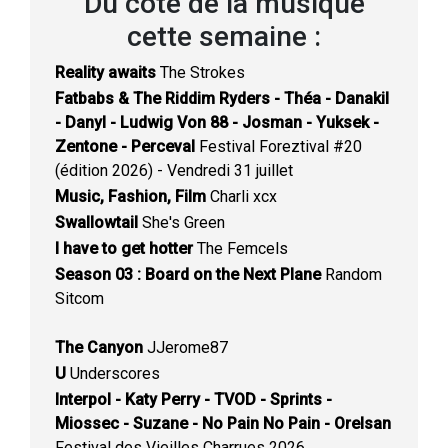
Du côté de la musique
cette semaine :
Reality awaits
The Strokes
Fatbabs & The Riddim Ryders - Théa - Danakil
- Danyl - Ludwig Von 88 - Josman - Yuksek -
Zentone - Perceval
Festival Foreztival #20
(édition 2026) - Vendredi 31 juillet
Music, Fashion, Film
Charli xcx
Swallowtail
She's Green
I have to get hotter
The Femcels
Season 03 : Board on the Next Plane
Random
Sitcom
The Canyon
JJerome87
U
Underscores
Interpol - Katy Perry - TVOD - Sprints -
Miossec - Suzane - No Pain No Pain - Orelsan
Festival des Vieilles Charrues 2026