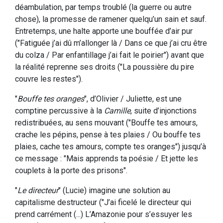
déambulation, par temps troublé (la guerre ou autre
chose), la promesse de ramener quelqu’un sain et sauf.
Entretemps, une halte apporte une bouffée d’air pur
("Fatiguée j’ai dû m’allonger là / Dans ce que j’ai cru être
du colza / Par enfantillage j’ai fait le poirier") avant que
la réalité reprenne ses droits ("La poussière du pire
couvre les restes").
"
Bouffe tes oranges
", d’Olivier / Juliette, est une
comptine percussive à la
Camille
, suite d’injonctions
redistribuées, au sens mouvant ("Bouffe tes amours,
crache les pépins, pense à tes plaies / Ou bouffe tes
plaies, cache tes amours, compte tes oranges") jusqu’à
ce message : "Mais apprends ta poésie / Et jette les
couplets à la porte des prisons".
"
Le directeur
" (Lucie) imagine une solution au
capitalisme destructeur ("J’ai ficelé le directeur qui
prend carrément (...) L’Amazonie pour s’essuyer les