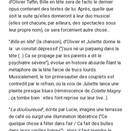
d’Olivier Taffin, Bille en tête sera de facto le dernier
opus contenant des textes de lui. Après, quelle que
soit la suite qu’elles donneront à leur duo musical
(elles ont chacune, par ailleurs, des spectacles sous
leur propre nom), ce sera forcément autre chose...
"
Bille en tête
" (la chanson), d’Olivier et Juliette donne le
la : un constat dépressif ("j’suis né un parpaing dans la
tête (...) Ca se propage par les parents a dit le
psychiatre sévère"), évolue en histoire absurde filant la
métaphore de la tête farcie de trucs lourds.
Musicalement, le ton primesautier des couplets est
contredit par le refrain, où la voix de Juliette lance une
plainte presque blues (réminiscence de
Colette Magny
; ça tombe bien : elles l’ont reprise sur leur live...).
"
La douloureuse
", écrite par Lucie, imagine une terrasse
de café où surgit une illumination libératrice ("Ce
quelque chose à fêter dans l’air / Ca fait des bulles
dans leurs vieilles bières") : alors il faut prendre le