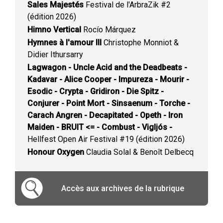
Sales Majestés
Festival de l'ArbraZik #2
(édition 2026)
Himno Vertical
Rocío Márquez
Hymnes à l'amour III
Christophe Monniot &
Didier Ithursarry
Lagwagon - Uncle Acid and the Deadbeats -
Kadavar - Alice Cooper - Impureza - Mourir -
Esodic - Crypta - Gridiron - Die Spitz -
Conjurer - Point Mort - Sinsaenum - Torche -
Carach Angren - Decapitated - Opeth - Iron
Maiden - BRUIT <= - Combust - Vigljós -
Hellfest Open Air Festival #19 (édition 2026)
Honour Oxygen
Claudia Solal & Benoît Delbecq
Accès aux archives de la rubrique