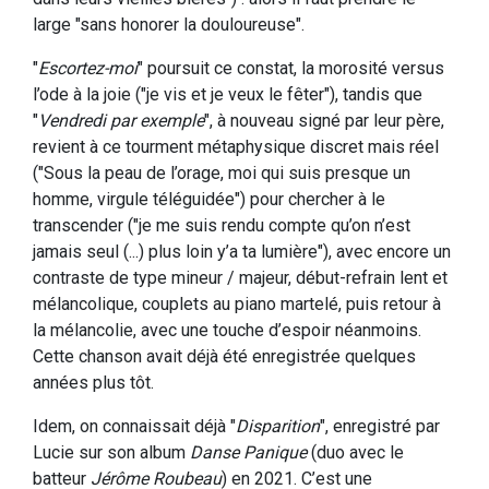
large "sans honorer la douloureuse".
"
Escortez-moi
" poursuit ce constat, la morosité versus
l’ode à la joie ("je vis et je veux le fêter"), tandis que
"
Vendredi par exemple
", à nouveau signé par leur père,
revient à ce tourment métaphysique discret mais réel
("Sous la peau de l’orage, moi qui suis presque un
homme, virgule téléguidée") pour chercher à le
transcender ("je me suis rendu compte qu’on n’est
jamais seul (...) plus loin y’a ta lumière"), avec encore un
contraste de type mineur / majeur, début-refrain lent et
mélancolique, couplets au piano martelé, puis retour à
la mélancolie, avec une touche d’espoir néanmoins.
Cette chanson avait déjà été enregistrée quelques
années plus tôt.
Idem, on connaissait déjà "
Disparition
", enregistré par
Lucie sur son album
Danse Panique
(duo avec le
batteur
Jérôme Roubeau
) en 2021. C’est une