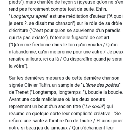
pieds"), mais chantée de façon si joyeuse qu’on ne s’en
rend pas forcément compte tout de suite. Enfin,
"
Longtemps après
" est une méditation d’auteur ("A quoi
je sers ?, se disait ma chanson") sur le rôle de sa drôle
d’écriture ("C’est pour qu’on se souvienne d’un paradis
qui n’a pas existé"), l’éternelle fugacité de cet art
("Qu’on me fredonne dans le ton qu’on voudra / Qu’on
m’abandonne, qu’on me prenne pour une autre / Je peux
renaître ailleurs, ici ou là / Ou disparaître quand je serai
la vôtre").
Sur les dernières mesures de cette dernière chanson
signée Olivier Taffin, un sample de "
L’âme des poètes
"
de Trenet ("Longtemps, longtemps..."), boucle la boucle.
Avant une coda malicieuse où les deux soeurs
reprennent un bout d’un ancien titre ("
Le sosie
") qui
résume en quelque sorte leur complicité créative : "Se
refaire une santé à l’ombre l’un de l’autre / Et ainsi jouer
notre si beau jeu de jumeaux / Qui s’échangent leur