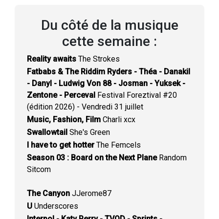
Du côté de la musique
cette semaine :
Reality awaits
The Strokes
Fatbabs & The Riddim Ryders - Théa - Danakil
- Danyl - Ludwig Von 88 - Josman - Yuksek -
Zentone - Perceval
Festival Foreztival #20
(édition 2026) - Vendredi 31 juillet
Music, Fashion, Film
Charli xcx
Swallowtail
She's Green
I have to get hotter
The Femcels
Season 03 : Board on the Next Plane
Random
Sitcom
The Canyon
JJerome87
U
Underscores
Interpol - Katy Perry - TVOD - Sprints -