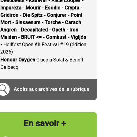
Deadbeats - Kadavar - Alice Cooper -
Impureza - Mourir - Esodic - Crypta -
Gridiron - Die Spitz - Conjurer - Point
Mort - Sinsaenum - Torche - Carach
Angren - Decapitated - Opeth - Iron
Maiden - BRUIT <= - Combust - Vigljós
-
Hellfest Open Air Festival #19 (édition
2026)
Honour Oxygen
Claudia Solal & Benoît
Delbecq
Accès aux archives de la rubrique
En savoir +