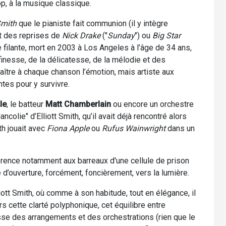
p, à la musique classique.
Smith
que le pianiste fait communion (il y intègre
t des reprises de
Nick Drake
("
Sunday
") ou
Big Star
le filante, mort en 2003 à Los Angeles à l’âge de 34 ans,
 finesse, de la délicatesse, de la mélodie et des
naître à chaque chanson l’émotion, mais artiste aux
ntes pour y survivre.
le
, le batteur
Matt Chamberlain
ou encore un orchestre
olie" d’Elliott Smith, qu’il avait déjà rencontré alors
th jouait avec
Fiona Apple
ou
Rufus Wainwright
dans un
férence notamment aux barreaux d'une cellule de prison
 d’ouverture, forcément, foncièrement, vers la lumière.
ott Smith, où comme à son habitude, tout en élégance, il
urs cette clarté polyphonique, cet équilibre entre
esse des arrangements et des orchestrations (rien que le