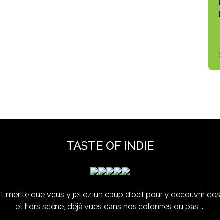
TASTE OF INDIE
 mérite que vous y jetiez un coup d'oeil pour y découvrir des 
et hors scène, déjà vues dans nos colonnes ou pas ...