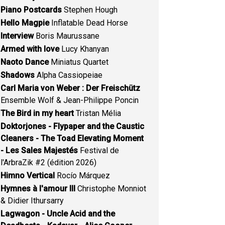
Piano Postcards
Stephen Hough
Hello Magpie
Inflatable Dead Horse
Interview
Boris Maurussane
Armed with love
Lucy Khanyan
Naoto Dance
Miniatus Quartet
Shadows
Alpha Cassiopeiae
Carl Maria von Weber : Der Freischütz
Ensemble Wolf & Jean-Philippe Poncin
The Bird in my heart
Tristan Mélia
Doktorjones - Flypaper and the Caustic
Cleaners - The Toad Elevating Moment
- Les Sales Majestés
Festival de
l'ArbraZik #2 (édition 2026)
Himno Vertical
Rocío Márquez
Hymnes à l'amour III
Christophe Monniot
& Didier Ithursarry
Lagwagon - Uncle Acid and the