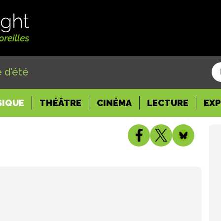
 d'été
SIQUE
THÉÂTRE
CINÉMA
LECTURE
EX