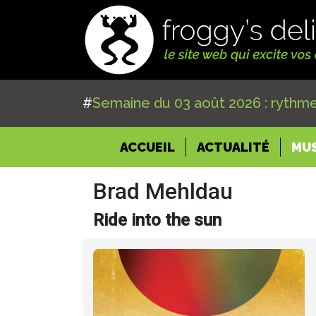
#
Semaine du 03 août 2026 : rythme
(CURRENT)
ACCUEIL
ACTUALITÉ
MU
Brad Mehldau
Ride into the sun