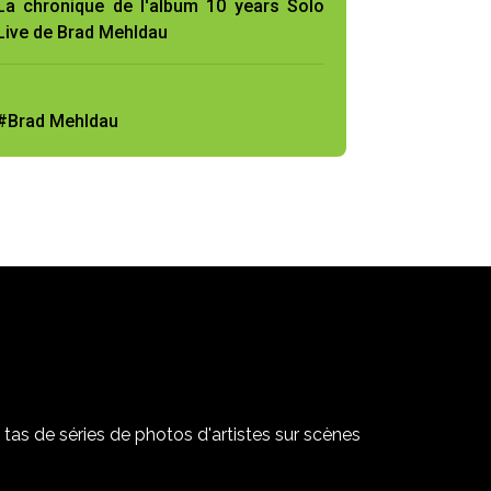
La chronique de l'album 10 years Solo
Live de Brad Mehldau
#Brad Mehldau
tas de séries de photos d'artistes sur scènes