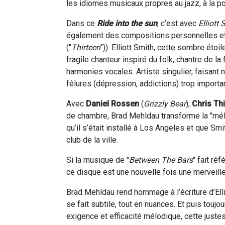
les idiomes musicaux propres au jazz, à la po
Dans ce
Ride into the sun
, c’est avec
Elliott 
également des compositions personnelles e
("
Thirteen
")). Elliott Smith, cette sombre étoi
fragile chanteur inspiré du folk, chantre de la
harmonies vocales. Artiste singulier, faisant 
fêlures (dépression, addictions) trop importa
Avec
Daniel Rossen
(
Grizzly Bear
),
Chris Thi
de chambre, Brad Mehldau transforme la "mélanc
qu’il s’était installé à Los Angeles et que Smi
club de la ville.
Si la musique de "
Between The Bars
" fait ré
ce disque est une nouvelle fois une merveille
Brad Mehldau rend hommage à l’écriture d’Elli
se fait subtile, tout en nuances. Et puis toujo
exigence et efficacité mélodique, cette just