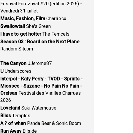
Festival Foreztival #20 (édition 2026) -
Vendredi 31 juillet
Music, Fashion, Film
Charli xcx
Swallowtail
She's Green
I have to get hotter
The Femcels
Season 03 : Board on the Next Plane
Random Sitcom
The Canyon
JJerome87
U
Underscores
Interpol - Katy Perry - TVOD - Sprints -
Miossec - Suzane - No Pain No Pain -
Orelsan
Festival des Vieilles Charrues
2026
Loveland
Suki Waterhouse
Bliss
Temples
A ? of when
Panda Bear & Sonic Boom
Run Away
Ellside