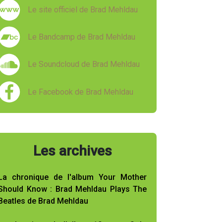
Le site officiel de Brad Mehldau
Le Bandcamp de Brad Mehldau
Le Soundcloud de Brad Mehldau
Le Facebook de Brad Mehldau
Les archives
La chronique de l'album Your Mother
Should Know : Brad Mehldau Plays The
Beatles de Brad Mehldau