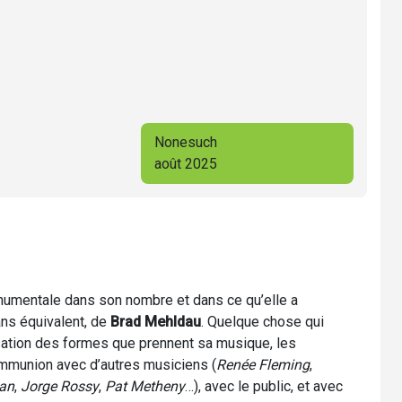
Nonesuch
août 2025
onumentale dans son nombre et dans ce qu’elle a
ans équivalent, de
Brad Mehldau
. Quelque chose qui
isation des formes que prennent sa musique, les
ommunion avec d’autres musiciens (
Renée Fleming
,
an
,
Jorge Rossy
,
Pat Metheny
…), avec le public, et avec