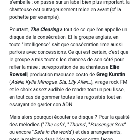
s’emballe : on passe sur un label bien plus important, la
chanteuse est outrageusement mise en avant (cf la
pochette par exemple).
Pourtant,
The Clearing
a tout de ce que l’on appelle un
disque de la consécration. Et le groupe anglais, en
toute "intelligence" sait que consécration rime aussi
parfois avec concessions. Ce qui est certain, c’est que
le groupe a mis toutes les chances de son côté pour
rafler la mise : surexposition de sa chanteuse
Ellie
Rowsell
, production maousse costo de
Greg Kurstin
(
Adele
,
Kylie Minogue
,
Sia
,
Lily Allen
...), virage rock FM
et le choix assez audible de rendre tout un peu lisse,
en tout cas de gommer toutes les rugosités tout en
essayant de garder son ADN.
Mais alors pourquoi écouter ce disque ? Pour la qualité
des mélodies ("
The sofa
", "
Thorns
", "
Passenger Seat
"
ou encore "
Safe in the world
") et des arrangements,
pour la maîtrise dans l’écriture, pour cette façon