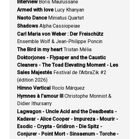
Interview
Boris Maurussane
Armed with love
Lucy Khanyan
Naoto Dance
Miniatus Quartet
Shadows
Alpha Cassiopeiae
Carl Maria von Weber : Der Freischütz
Ensemble Wolf & Jean-Philippe Poncin
The Bird in my heart
Tristan Mélia
Doktorjones - Flypaper and the Caustic
Cleaners - The Toad Elevating Moment - Les
Sales Majestés
Festival de l'ArbraZik #2
(édition 2026)
Himno Vertical
Rocío Márquez
Hymnes à l'amour III
Christophe Monniot &
Didier Ithursarry
Lagwagon - Uncle Acid and the Deadbeats -
Kadavar - Alice Cooper - Impureza - Mourir -
Esodic - Crypta - Gridiron - Die Spitz -
Conjurer - Point Mort - Sinsaenum - Torche -