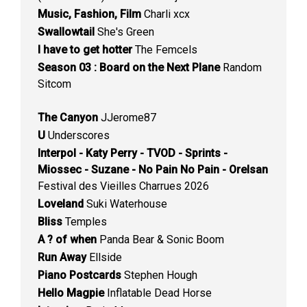
Music, Fashion, Film
Charli xcx
Swallowtail
She's Green
I have to get hotter
The Femcels
Season 03 : Board on the Next Plane
Random
Sitcom
The Canyon
JJerome87
U
Underscores
Interpol - Katy Perry - TVOD - Sprints -
Miossec - Suzane - No Pain No Pain - Orelsan
Festival des Vieilles Charrues 2026
Loveland
Suki Waterhouse
Bliss
Temples
A ? of when
Panda Bear & Sonic Boom
Run Away
Ellside
Piano Postcards
Stephen Hough
Hello Magpie
Inflatable Dead Horse