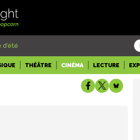
 d'été
SIQUE
THÉÂTRE
CINÉMA
LECTURE
EX