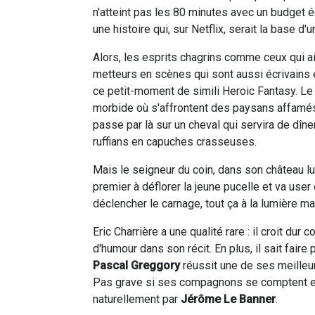
n'atteint pas les 80 minutes avec un budget 
une histoire qui, sur Netflix, serait la base d
Alors, les esprits chagrins comme ceux qui aim
metteurs en scènes qui sont aussi écrivains 
ce petit-moment de simili Heroic Fantasy. Le
morbide où s'affrontent des paysans affamés,
passe par là sur un cheval qui servira de dîner
ruffians en capuches crasseuses.
Mais le seigneur du coin, dans son château lu
premier à déflorer la jeune pucelle et va user
déclencher le carnage, tout ça à la lumière ma
Eric Charrière a une qualité rare : il croit du
d'humour dans son récit. En plus, il sait fair
Pascal Greggory
réussit une de ses meilleu
Pas grave si ses compagnons se comptent enco
naturellement par
Jérôme Le Banner
.