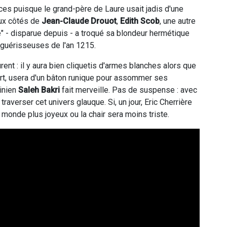
ces puisque le grand-père de Laure usait jadis d'une
Aux côtés de
Jean-Claude Drouot
,
Edith Scob
, une autre
e" - disparue depuis - a troqué sa blondeur hermétique
 guérisseuses de l'an 1215.
nt : il y aura bien cliquetis d'armes blanches alors que
ort, usera d'un bâton runique pour assommer ses
tinien
Saleh Bakri
fait merveille. Pas de suspense : avec
 traverser cet univers glauque. Si, un jour, Eric Cherrière
n monde plus joyeux ou la chair sera moins triste.