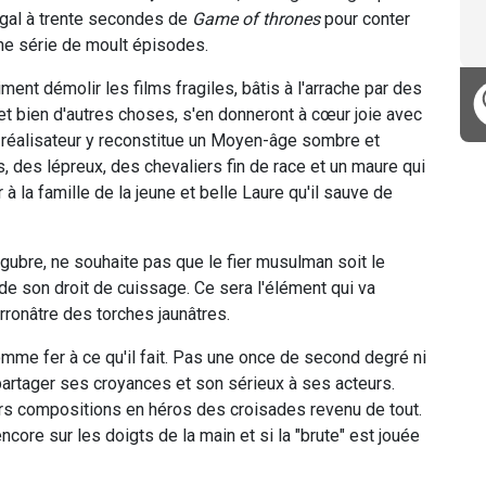
égal à trente secondes de
Game of thrones
pour conter
'une série de moult épisodes.
ent démolir les films fragiles, bâtis à l'arrache par des
et bien d'autres choses, s'en donneront à cœur joie avec
 réalisateur y reconstitue un Moyen-âge sombre et
 des lépreux, des chevaliers fin de race et un maure qui
 à la famille de la jeune et belle Laure qu'il sauve de
gubre, ne souhaite pas que le fier musulman soit le
 de son droit de cuissage. Ce sera l'élément qui va
rronâtre des torches jaunâtres.
r comme fer à ce qu'il fait. Pas une once de second degré ni
e partager ses croyances et son sérieux à ses acteurs.
rs compositions en héros des croisades revenu de tout.
re sur les doigts de la main et si la "brute" est jouée