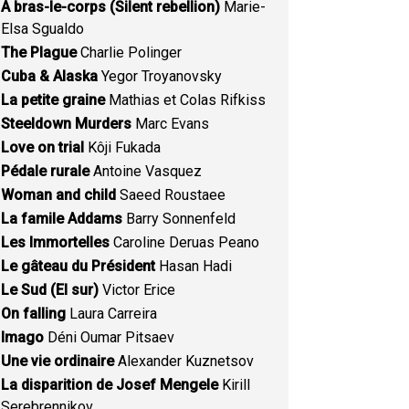
A bras-le-corps (Silent rebellion)
Marie-
Elsa Sgualdo
The Plague
Charlie Polinger
Cuba & Alaska
Yegor Troyanovsky
La petite graine
Mathias et Colas Rifkiss
Steeldown Murders
Marc Evans
Love on trial
Kôji Fukada
Pédale rurale
Antoine Vasquez
Woman and child
Saeed Roustaee
La famile Addams
Barry Sonnenfeld
Les Immortelles
Caroline Deruas Peano
Le gâteau du Président
Hasan Hadi
Le Sud (El sur)
Victor Erice
On falling
Laura Carreira
Imago
Déni Oumar Pitsaev
Une vie ordinaire
Alexander Kuznetsov
La disparition de Josef Mengele
Kirill
Serebrennikov