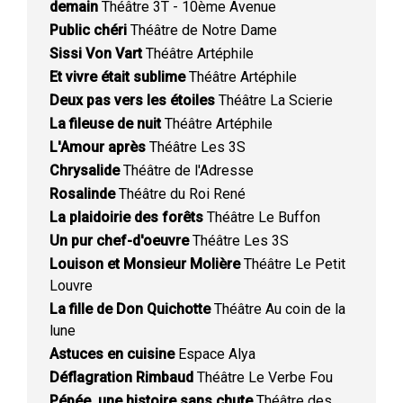
demain
Théâtre 3T - 10ème Avenue
Public chéri
Théâtre de Notre Dame
Sissi Von Vart
Théâtre Artéphile
Et vivre était sublime
Théâtre Artéphile
Deux pas vers les étoiles
Théâtre La Scierie
La fileuse de nuit
Théâtre Artéphile
L'Amour après
Théâtre Les 3S
Chrysalide
Théâtre de l'Adresse
Rosalinde
Théâtre du Roi René
La plaidoirie des forêts
Théâtre Le Buffon
Un pur chef-d'oeuvre
Théâtre Les 3S
Louison et Monsieur Molière
Théâtre Le Petit
Louvre
La fille de Don Quichotte
Théâtre Au coin de la
lune
Astuces en cuisine
Espace Alya
Déflagration Rimbaud
Théâtre Le Verbe Fou
Pépée, une histoire sans chute
Théâtre des