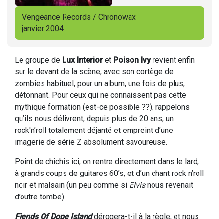
Vengeance Records / Chronowax
janvier 2004
Le groupe de
Lux Interior
et
Poison Ivy
revient enfin
sur le devant de la scène, avec son cortège de
zombies habituel, pour un album, une fois de plus,
détonnant. Pour ceux qui ne connaissent pas cette
mythique formation (est-ce possible ??), rappelons
qu’ils nous délivrent, depuis plus de 20 ans, un
rock'n’roll totalement déjanté et empreint d’une
imagerie de série Z absolument savoureuse.
Point de chichis ici, on rentre directement dans le lard,
à grands coups de guitares 60’s, et d’un chant rock n’roll
noir et malsain (un peu comme si
Elvis
nous revenait
d’outre tombe).
Fiends Of Dope Island
dérogera-t-il à la règle, et nous