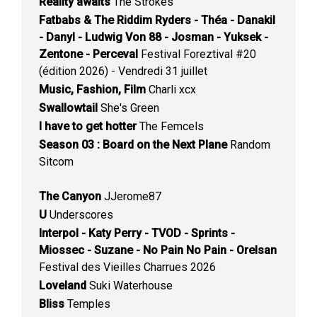
Reality awaits
The Strokes
Fatbabs & The Riddim Ryders - Théa - Danakil
- Danyl - Ludwig Von 88 - Josman - Yuksek -
Zentone - Perceval
Festival Foreztival #20
(édition 2026) - Vendredi 31 juillet
Music, Fashion, Film
Charli xcx
Swallowtail
She's Green
I have to get hotter
The Femcels
Season 03 : Board on the Next Plane
Random
Sitcom
The Canyon
JJerome87
U
Underscores
Interpol - Katy Perry - TVOD - Sprints -
Miossec - Suzane - No Pain No Pain - Orelsan
Festival des Vieilles Charrues 2026
Loveland
Suki Waterhouse
Bliss
Temples