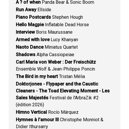
A ? of when
Panda Bear & Sonic Boom
Run Away
Ellside
Piano Postcards
Stephen Hough
Hello Magpie
Inflatable Dead Horse
Interview
Boris Maurussane
Armed with love
Lucy Khanyan
Naoto Dance
Miniatus Quartet
Shadows
Alpha Cassiopeiae
Carl Maria von Weber : Der Freischütz
Ensemble Wolf & Jean-Philippe Poncin
The Bird in my heart
Tristan Mélia
Doktorjones - Flypaper and the Caustic
Cleaners - The Toad Elevating Moment - Les
Sales Majestés
Festival de l'ArbraZik #2
(édition 2026)
Himno Vertical
Rocío Márquez
Hymnes à l'amour III
Christophe Monniot &
Didier Ithursarry