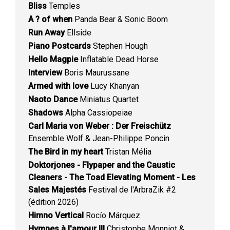
Bliss
Temples
A ? of when
Panda Bear & Sonic Boom
Run Away
Ellside
Piano Postcards
Stephen Hough
Hello Magpie
Inflatable Dead Horse
Interview
Boris Maurussane
Armed with love
Lucy Khanyan
Naoto Dance
Miniatus Quartet
Shadows
Alpha Cassiopeiae
Carl Maria von Weber : Der Freischütz
Ensemble Wolf & Jean-Philippe Poncin
The Bird in my heart
Tristan Mélia
Doktorjones - Flypaper and the Caustic
Cleaners - The Toad Elevating Moment - Les
Sales Majestés
Festival de l'ArbraZik #2
(édition 2026)
Himno Vertical
Rocío Márquez
Hymnes à l'amour III
Christophe Monniot &