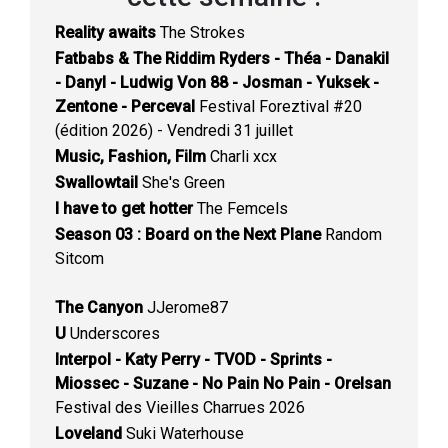
Reality awaits
The Strokes
Fatbabs & The Riddim Ryders - Théa - Danakil
- Danyl - Ludwig Von 88 - Josman - Yuksek -
Zentone - Perceval
Festival Foreztival #20
(édition 2026) - Vendredi 31 juillet
Music, Fashion, Film
Charli xcx
Swallowtail
She's Green
I have to get hotter
The Femcels
Season 03 : Board on the Next Plane
Random
Sitcom
The Canyon
JJerome87
U
Underscores
Interpol - Katy Perry - TVOD - Sprints -
Miossec - Suzane - No Pain No Pain - Orelsan
Festival des Vieilles Charrues 2026
Loveland
Suki Waterhouse