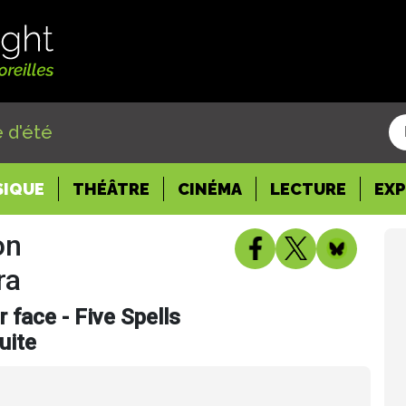
 d'été
SIQUE
THÉÂTRE
CINÉMA
LECTURE
EX
on
ra
 face - Five Spells
uite