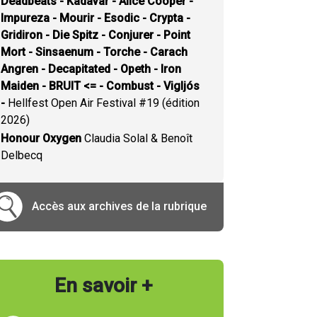
Deadbeats - Kadavar - Alice Cooper -
Impureza - Mourir - Esodic - Crypta -
Gridiron - Die Spitz - Conjurer - Point
Mort - Sinsaenum - Torche - Carach
Angren - Decapitated - Opeth - Iron
Maiden - BRUIT <= - Combust - Vigljós
-
Hellfest Open Air Festival #19 (édition
2026)
Honour Oxygen
Claudia Solal & Benoît
Delbecq
Accès aux archives de la rubrique
En savoir +