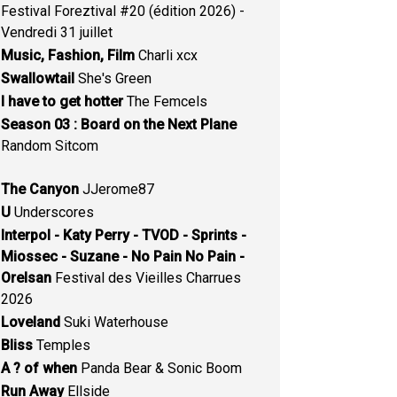
Festival Foreztival #20 (édition 2026) -
Vendredi 31 juillet
Music, Fashion, Film
Charli xcx
Swallowtail
She's Green
I have to get hotter
The Femcels
Season 03 : Board on the Next Plane
Random Sitcom
The Canyon
JJerome87
U
Underscores
Interpol - Katy Perry - TVOD - Sprints -
Miossec - Suzane - No Pain No Pain -
Orelsan
Festival des Vieilles Charrues
2026
Loveland
Suki Waterhouse
Bliss
Temples
A ? of when
Panda Bear & Sonic Boom
Run Away
Ellside