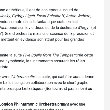
une esthétique, il est de son époque, nourri de
vinsky
,
György Ligeti
,
Erwin Schulhoff
,
Anton Webern
,
 rendra compte dans la fantastique suite en huit
Face
, basé sur la vie dissolue de la duchesse d'Argyll (et
"). Grand orchestre mais une science de la précision et
i mettent en évidence son attrait pour les grandes
nante la suite
Five Spells from The Tempest
tirée cette
e symphonie, les instruments assurent les rôles
riste.
 avec l’
Inferno suite
. La suite, qui sait être aussi dense
er ballet, conçu en collaboration avec le chorégraphe
ts presque fantastiques (Berlioz n’est pas si loin) ou
London Philharmonic Orchestra
brillant avec une