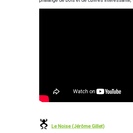
phalange de bois et de cuivres intéressante,
Le Noise (Jérôme Gillet)