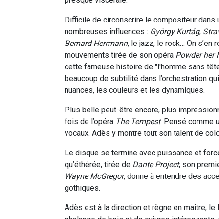
presque viscérale.
Difficile de circonscrire le compositeur dans 
nombreuses influences :
György Kurtág
,
Stra
Bernard Herrmann
, le jazz, le rock… On s’en
mouvements tirée de son opéra
Powder her 
cette fameuse histoire de "l'homme sans tête
beaucoup de subtilité dans l’orchestration qu
nuances, les couleurs et les dynamiques.
Plus belle peut-être encore, plus impression
fois de l’opéra
The Tempest
. Pensé comme un
vocaux. Adès y montre tout son talent de colo
Le disque se termine avec puissance et force
qu’éthérée, tirée de
Dante Project
, son premi
Wayne McGregor
, donne à entendre des accen
gothiques.
Adès est à la direction et règne en maître, le