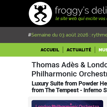
#
Semaine du 03 août 2026 : rythme
(CURRENT)
ACCUEIL
ACTUALITÉ
MU
Thomas Adès & Lond
Philharmonic Orchest
Luxury Suite from Powder Her
from The Tempest - Inferno S