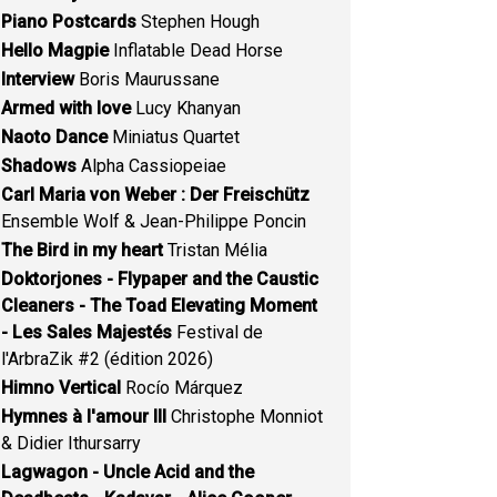
Piano Postcards
Stephen Hough
Hello Magpie
Inflatable Dead Horse
Interview
Boris Maurussane
Armed with love
Lucy Khanyan
Naoto Dance
Miniatus Quartet
Shadows
Alpha Cassiopeiae
Carl Maria von Weber : Der Freischütz
Ensemble Wolf & Jean-Philippe Poncin
The Bird in my heart
Tristan Mélia
Doktorjones - Flypaper and the Caustic
Cleaners - The Toad Elevating Moment
- Les Sales Majestés
Festival de
l'ArbraZik #2 (édition 2026)
Himno Vertical
Rocío Márquez
Hymnes à l'amour III
Christophe Monniot
& Didier Ithursarry
Lagwagon - Uncle Acid and the