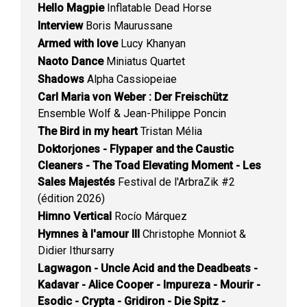
Hello Magpie
Inflatable Dead Horse
Interview
Boris Maurussane
Armed with love
Lucy Khanyan
Naoto Dance
Miniatus Quartet
Shadows
Alpha Cassiopeiae
Carl Maria von Weber : Der Freischütz
Ensemble Wolf & Jean-Philippe Poncin
The Bird in my heart
Tristan Mélia
Doktorjones - Flypaper and the Caustic
Cleaners - The Toad Elevating Moment - Les
Sales Majestés
Festival de l'ArbraZik #2
(édition 2026)
Himno Vertical
Rocío Márquez
Hymnes à l'amour III
Christophe Monniot &
Didier Ithursarry
Lagwagon - Uncle Acid and the Deadbeats -
Kadavar - Alice Cooper - Impureza - Mourir -
Esodic - Crypta - Gridiron - Die Spitz -