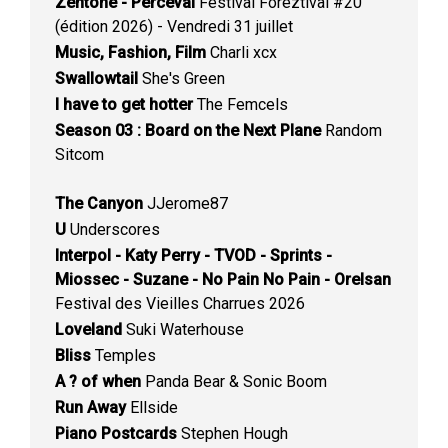
Zentone - Perceval
Festival Foreztival #20
(édition 2026) - Vendredi 31 juillet
Music, Fashion, Film
Charli xcx
Swallowtail
She's Green
I have to get hotter
The Femcels
Season 03 : Board on the Next Plane
Random
Sitcom
The Canyon
JJerome87
U
Underscores
Interpol - Katy Perry - TVOD - Sprints -
Miossec - Suzane - No Pain No Pain - Orelsan
Festival des Vieilles Charrues 2026
Loveland
Suki Waterhouse
Bliss
Temples
A ? of when
Panda Bear & Sonic Boom
Run Away
Ellside
Piano Postcards
Stephen Hough