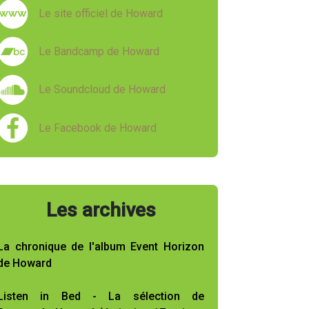
Le site officiel de Howard
Le Bandcamp de Howard
Le Soundcloud de Howard
Le Facebook de Howard
Les archives
La chronique de l'album Event Horizon
de Howard
Listen in Bed - La sélection de