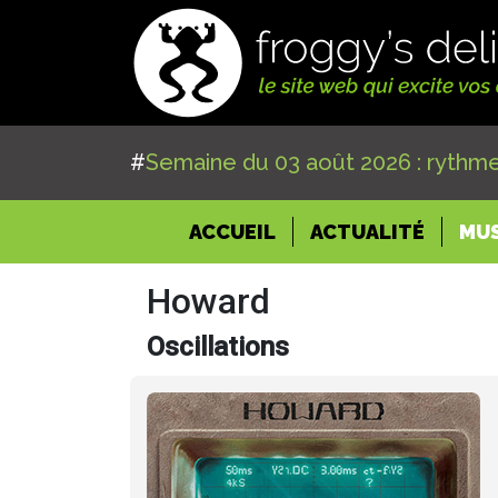
#
Semaine du 03 août 2026 : rythme
(CURRENT)
ACCUEIL
ACTUALITÉ
MU
Howard
Oscillations