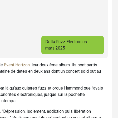
Delta Fuzz Electronics
mars 2025
 de
Event Horizon
, leur deuxième album. Ils sont partis
ntaine de dates en deux ans dont un concert sold out au
par là qu’aux guitares fuzz et orgue Hammond que j’avais
onorités électroniques, jusque sur la pochette
rintemps.
 "Dépression, isolement, addiction puis libération
tique…" Voilà comment ils présentent ce nouvel album, à