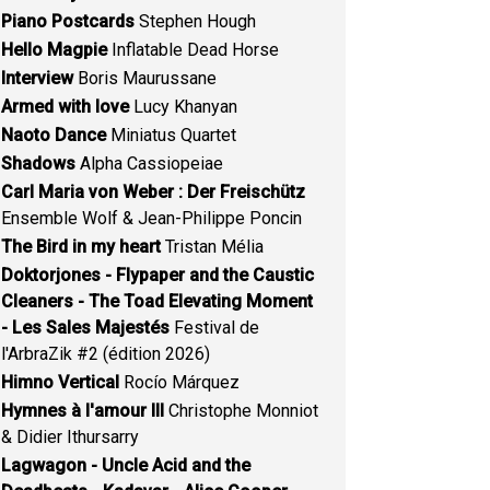
Piano Postcards
Stephen Hough
Hello Magpie
Inflatable Dead Horse
Interview
Boris Maurussane
Armed with love
Lucy Khanyan
Naoto Dance
Miniatus Quartet
Shadows
Alpha Cassiopeiae
Carl Maria von Weber : Der Freischütz
Ensemble Wolf & Jean-Philippe Poncin
The Bird in my heart
Tristan Mélia
Doktorjones - Flypaper and the Caustic
Cleaners - The Toad Elevating Moment
- Les Sales Majestés
Festival de
l'ArbraZik #2 (édition 2026)
Himno Vertical
Rocío Márquez
Hymnes à l'amour III
Christophe Monniot
& Didier Ithursarry
Lagwagon - Uncle Acid and the