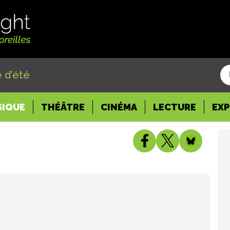
 d'été
SIQUE
THÉÂTRE
CINÉMA
LECTURE
EX