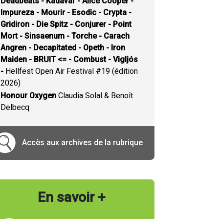
Deadbeats - Kadavar - Alice Cooper -
Impureza - Mourir - Esodic - Crypta -
Gridiron - Die Spitz - Conjurer - Point
Mort - Sinsaenum - Torche - Carach
Angren - Decapitated - Opeth - Iron
Maiden - BRUIT <= - Combust - Vigljós
-
Hellfest Open Air Festival #19 (édition
2026)
Honour Oxygen
Claudia Solal & Benoît
Delbecq
Accès aux archives de la rubrique
En savoir +