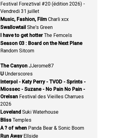
Festival Foreztival #20 (édition 2026) -
Vendredi 31 juillet
Music, Fashion, Film
Charli xcx
Swallowtail
She's Green
I have to get hotter
The Femcels
Season 03 : Board on the Next Plane
Random Sitcom
The Canyon
JJerome87
U
Underscores
Interpol - Katy Perry - TVOD - Sprints -
Miossec - Suzane - No Pain No Pain -
Orelsan
Festival des Vieilles Charrues
2026
Loveland
Suki Waterhouse
Bliss
Temples
A ? of when
Panda Bear & Sonic Boom
Run Away
Ellside