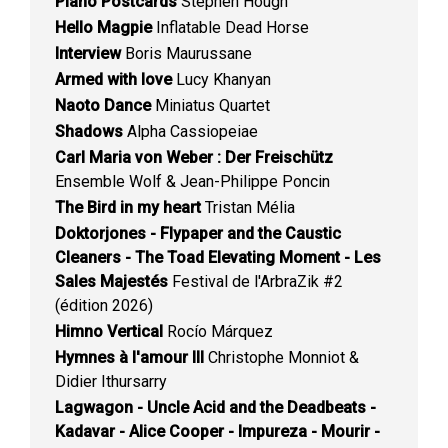
Piano Postcards
Stephen Hough
Hello Magpie
Inflatable Dead Horse
Interview
Boris Maurussane
Armed with love
Lucy Khanyan
Naoto Dance
Miniatus Quartet
Shadows
Alpha Cassiopeiae
Carl Maria von Weber : Der Freischütz
Ensemble Wolf & Jean-Philippe Poncin
The Bird in my heart
Tristan Mélia
Doktorjones - Flypaper and the Caustic
Cleaners - The Toad Elevating Moment - Les
Sales Majestés
Festival de l'ArbraZik #2
(édition 2026)
Himno Vertical
Rocío Márquez
Hymnes à l'amour III
Christophe Monniot &
Didier Ithursarry
Lagwagon - Uncle Acid and the Deadbeats -
Kadavar - Alice Cooper - Impureza - Mourir -