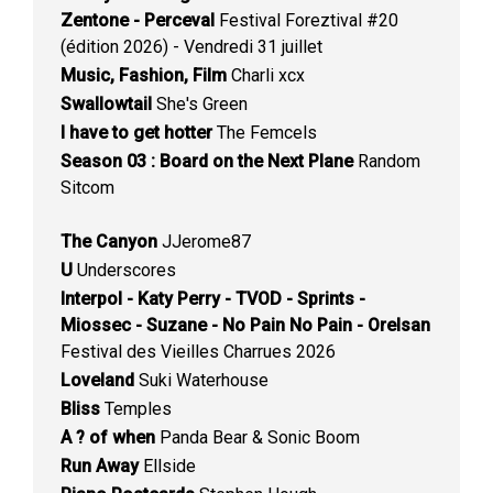
Zentone - Perceval
Festival Foreztival #20
(édition 2026) - Vendredi 31 juillet
Music, Fashion, Film
Charli xcx
Swallowtail
She's Green
I have to get hotter
The Femcels
Season 03 : Board on the Next Plane
Random
Sitcom
The Canyon
JJerome87
U
Underscores
Interpol - Katy Perry - TVOD - Sprints -
Miossec - Suzane - No Pain No Pain - Orelsan
Festival des Vieilles Charrues 2026
Loveland
Suki Waterhouse
Bliss
Temples
A ? of when
Panda Bear & Sonic Boom
Run Away
Ellside