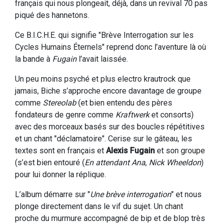
français qui nous plongeait, déjà, dans un revival 70 pas
piqué des hannetons.
Ce B.I.C.H.E. qui signifie "Brève Interrogation sur les
Cycles Humains Éternels" reprend donc l’aventure là où
la bande à
Fugain
l’avait laissée.
Un peu moins psyché et plus electro krautrock que
jamais, Biche s’approche encore davantage de groupe
comme
Stereolab
(et bien entendu des pères
fondateurs de genre comme
Kraftwerk
et consorts)
avec des morceaux basés sur des boucles répétitives
et un chant "déclamatoire". Cerise sur le gâteau, les
textes sont en français et
Alexis Fugain
et son groupe
(s’est bien entouré (
En attendant Ana
,
Nick Wheeldon
)
pour lui donner la réplique.
L’album démarre sur "
Une brève interrogation
" et nous
plonge directement dans le vif du sujet. Un chant
proche du murmure accompagné de bip et de blop très