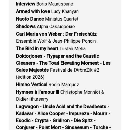
Interview
Boris Maurussane
Armed with love
Lucy Khanyan
Naoto Dance
Miniatus Quartet
Shadows
Alpha Cassiopeiae
Carl Maria von Weber : Der Freischütz
Ensemble Wolf & Jean-Philippe Poncin
The Bird in my heart
Tristan Mélia
Doktorjones - Flypaper and the Caustic
Cleaners - The Toad Elevating Moment - Les
Sales Majestés
Festival de l'ArbraZik #2
(édition 2026)
Himno Vertical
Rocío Márquez
Hymnes à l'amour III
Christophe Monniot &
Didier Ithursarry
Lagwagon - Uncle Acid and the Deadbeats -
Kadavar - Alice Cooper - Impureza - Mourir -
Esodic - Crypta - Gridiron - Die Spitz -
Conjurer - Point Mort - Sinsaenum - Torche -