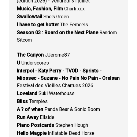
(édition 2026) - Vendredi 31 juillet
Music, Fashion, Film
Charli xcx
Swallowtail
She's Green
I have to get hotter
The Femcels
Season 03 : Board on the Next Plane
Random
Sitcom
The Canyon
JJerome87
U
Underscores
Interpol - Katy Perry - TVOD - Sprints -
Miossec - Suzane - No Pain No Pain - Orelsan
Festival des Vieilles Charrues 2026
Loveland
Suki Waterhouse
Bliss
Temples
A ? of when
Panda Bear & Sonic Boom
Run Away
Ellside
Piano Postcards
Stephen Hough
Hello Magpie
Inflatable Dead Horse