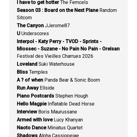
I have to get hotter
The Femcels
Season 03 : Board on the Next Plane
Random
Sitcom
The Canyon
JJerome87
U
Underscores
Interpol - Katy Perry - TVOD - Sprints -
Miossec - Suzane - No Pain No Pain - Orelsan
Festival des Vieilles Charrues 2026
Loveland
Suki Waterhouse
Bliss
Temples
A ? of when
Panda Bear & Sonic Boom
Run Away
Ellside
Piano Postcards
Stephen Hough
Hello Magpie
Inflatable Dead Horse
Interview
Boris Maurussane
Armed with love
Lucy Khanyan
Naoto Dance
Miniatus Quartet
Shadows
Alpha Cassiopeiae