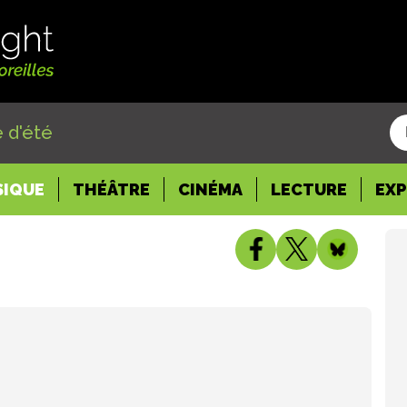
 d'été
SIQUE
THÉÂTRE
CINÉMA
LECTURE
EX