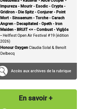
Deadbeats - Kadavar - Alice Cooper -
Impureza - Mourir - Esodic - Crypta -
Gridiron - Die Spitz - Conjurer - Point
Mort - Sinsaenum - Torche - Carach
Angren - Decapitated - Opeth - Iron
Maiden - BRUIT <= - Combust - Vigljós
-
Hellfest Open Air Festival #19 (édition
2026)
Honour Oxygen
Claudia Solal & Benoît
Delbecq
Accès aux archives de la rubrique
En savoir +