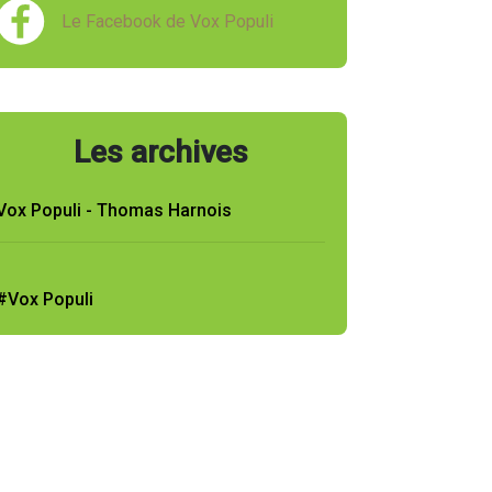
Le Facebook de Vox Populi
Les archives
Vox Populi - Thomas Harnois
#Vox Populi