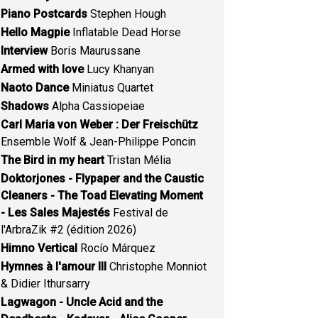
Piano Postcards
Stephen Hough
Hello Magpie
Inflatable Dead Horse
Interview
Boris Maurussane
Armed with love
Lucy Khanyan
Naoto Dance
Miniatus Quartet
Shadows
Alpha Cassiopeiae
Carl Maria von Weber : Der Freischütz
Ensemble Wolf & Jean-Philippe Poncin
The Bird in my heart
Tristan Mélia
Doktorjones - Flypaper and the Caustic
Cleaners - The Toad Elevating Moment
- Les Sales Majestés
Festival de
l'ArbraZik #2 (édition 2026)
Himno Vertical
Rocío Márquez
Hymnes à l'amour III
Christophe Monniot
& Didier Ithursarry
Lagwagon - Uncle Acid and the