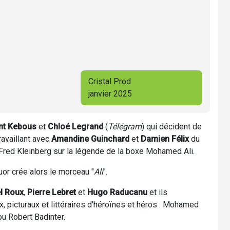
Cristal Prod
janvier 2025
nt Kebous
et
Chloé Legrand
(
Télégram
) qui décident de
ravaillant avec
Amandine Guinchard
et
Damien Félix
du
 Fred Kleinberg sur la légende de la boxe Mohamed Ali.
uor crée alors le morceau "
Ali
".
l Roux
,
Pierre Lebret
et
Hugo Raducanu
et ils
x, picturaux et littéraires d'héroïnes et héros : Mohamed
ou Robert Badinter.