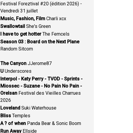
Festival Foreztival #20 (édition 2026) -
Vendredi 31 juillet
Music, Fashion, Film
Charli xcx
Swallowtail
She's Green
I have to get hotter
The Femcels
Season 03 : Board on the Next Plane
Random Sitcom
The Canyon
JJerome87
U
Underscores
Interpol - Katy Perry - TVOD - Sprints -
Miossec - Suzane - No Pain No Pain -
Orelsan
Festival des Vieilles Charrues
2026
Loveland
Suki Waterhouse
Bliss
Temples
A ? of when
Panda Bear & Sonic Boom
Run Away
Ellside