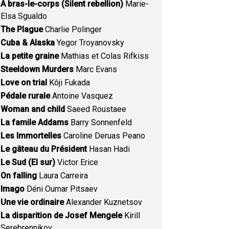
A bras-le-corps (Silent rebellion)
Marie-
Elsa Sgualdo
The Plague
Charlie Polinger
Cuba & Alaska
Yegor Troyanovsky
La petite graine
Mathias et Colas Rifkiss
Steeldown Murders
Marc Evans
Love on trial
Kôji Fukada
Pédale rurale
Antoine Vasquez
Woman and child
Saeed Roustaee
La famile Addams
Barry Sonnenfeld
Les Immortelles
Caroline Deruas Peano
Le gâteau du Président
Hasan Hadi
Le Sud (El sur)
Victor Erice
On falling
Laura Carreira
Imago
Déni Oumar Pitsaev
Une vie ordinaire
Alexander Kuznetsov
La disparition de Josef Mengele
Kirill
Serebrennikov