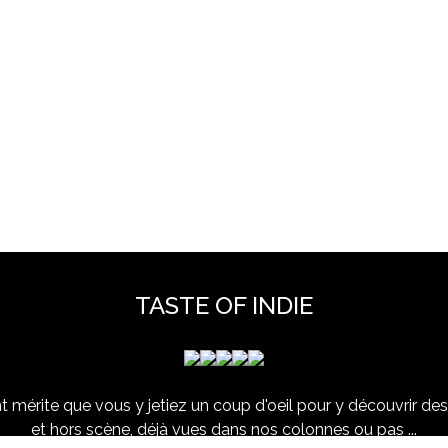
TASTE OF INDIE
 mérite que vous y jetiez un coup d'oeil pour y découvrir des 
et hors scène, déjà vues dans nos colonnes ou pas ...