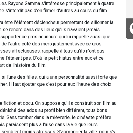
, Les Rayons Gamma s'intéresse principalement à quatre
 s'interdit pas d'en filmer d'autres au cours du film.
a être l'élément déclencheur permettant de sillonner la
e se rendre dans des lieux qu'ils n'avaient jamais
à supporter ce gros nounours qui lui rappelle aussi que
ais de l'autre côté des mers justement avec ce gros
sses affectueuses, rappelle à tous qu'ils n'ont pas
 l'étaient pas. D'où le petit hiatus entre eux et ce
t de l'histoire du film.
si l'une des filles, qui a une personnalité aussi forte que
r. Il faut ajouter que c'est pour eux l'heure des choix
e fiction et docu. On suppose qu'il a construit son film au
a déniché des ados au profil bien différent, tous bons
ie. Sans tomber dans la mièvrerie, le cinéaste préfère
s paraissent plus à l'aise dans la vie que leurs
s semblent moins stressés. S'approprier la ville, pour s'y