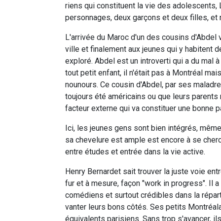
riens qui constituent la vie des adolescents
personnages, deux garçons et deux filles, et ne
L'arrivée du Maroc d'un des cousins d'Abdel v
ville et finalement aux jeunes qui y habitent d
exploré. Abdel est un introverti qui a du mal 
tout petit enfant, il n'était pas à Montréal m
nounours. Ce cousin d'Abdel, par ses maladre
toujours été américains ou que leurs parents ne
facteur externe qui va constituer une bonne par
Ici, les jeunes gens sont bien intégrés, même 
sa chevelure est ample est encore à se cherche
entre études et entrée dans la vie active.
Henry Bernardet sait trouver la juste voie entr
fur et à mesure, façon "work in progress". Il 
comédiens et surtout crédibles dans la répart
vanter leurs bons côtés. Ses petits Montréalai
équivalents parisiens. Sans trop s'avancer, il