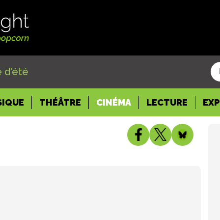
 d'été
SIQUE
THÉÂTRE
CINÉMA
LECTURE
EX