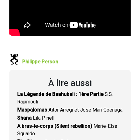
Philippe Person
À lire aussi
La Légende de Baahubali : 1ère Partie
S.S.
Rajamouli
Maspalomas
Aitor Arregi et Jose Mari Goenaga
Shana
Lila Pinell
A bras-le-corps (Silent rebellion)
Marie-Elsa
Sgualdo