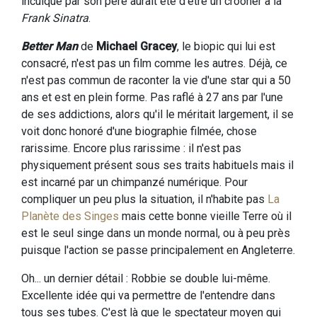
inculqué par son père aurait été d'être un crooner à la
Frank Sinatra
.
Better Man
de
Michael Gracey
, le biopic qui lui est
consacré, n'est pas un film comme les autres. Déjà, ce
n'est pas commun de raconter la vie d'une star qui a 50
ans et est en plein forme. Pas raflé à 27 ans par l'une
de ses addictions, alors qu'il le méritait largement, il se
voit donc honoré d'une biographie filmée, chose
rarissime. Encore plus rarissime : il n'est pas
physiquement présent sous ses traits habituels mais il
est incarné par un chimpanzé numérique. Pour
compliquer un peu plus la situation, il n'habite pas
La
Planète des Singes
mais cette bonne vieille Terre où il
est le seul singe dans un monde normal, ou à peu près
puisque l'action se passe principalement en Angleterre.
Oh... un dernier détail : Robbie se double lui-même.
Excellente idée qui va permettre de l'entendre dans
tous ses tubes. C'est là que le spectateur moyen qui