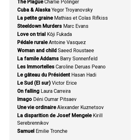
The Plague
Charlie Polinger
Cuba & Alaska
Yegor Troyanovsky
La petite graine
Mathias et Colas Rifkiss
Steeldown Murders
Marc Evans
Love on trial
Kôji Fukada
Pédale rurale
Antoine Vasquez
Woman and child
Saeed Roustaee
La famile Addams
Barry Sonnenfeld
Les Immortelles
Caroline Deruas Peano
Le gâteau du Président
Hasan Hadi
Le Sud (El sur)
Victor Erice
On falling
Laura Carreira
Imago
Déni Oumar Pitsaev
Une vie ordinaire
Alexander Kuznetsov
La disparition de Josef Mengele
Kirill
Serebrennikov
Samuel
Emilie Tronche